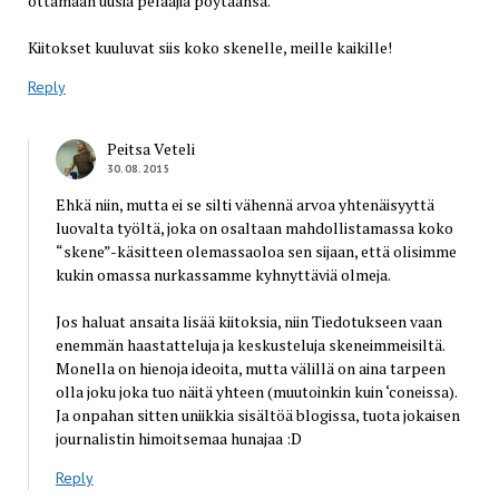
ottamaan uusia pelaajia pöytäänsä.
Kiitokset kuuluvat siis koko skenelle, meille kaikille!
Reply
Peitsa Veteli
30.08.2015
Ehkä niin, mutta ei se silti vähennä arvoa yhtenäisyyttä
luovalta työltä, joka on osaltaan mahdollistamassa koko
“skene”-käsitteen olemassaoloa sen sijaan, että olisimme
kukin omassa nurkassamme kyhnyttäviä olmeja.
Jos haluat ansaita lisää kiitoksia, niin Tiedotukseen vaan
enemmän haastatteluja ja keskusteluja skeneimmeisiltä.
Monella on hienoja ideoita, mutta välillä on aina tarpeen
olla joku joka tuo näitä yhteen (muutoinkin kuin ‘coneissa).
Ja onpahan sitten uniikkia sisältöä blogissa, tuota jokaisen
journalistin himoitsemaa hunajaa :D
Reply