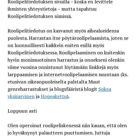
Roolipelitiedotuksen sivuilla – koska en levittele
ihmisten yhteystietoja – mutta tapahtuu
Roolipelitiedotuksen nimissä.
Roolipelitiedotus on kasvanut myös aihealueidensa
puolesta. Harrastan itse pöytäroolipelaamista, joten se
on luonnollisesti kaikkein eniten esillä myös
Roolipelitiedotuksessa. Roolipelaaminen on kuitenkin
hyvin monimuotoinen harrastus ja onnekseni olenkin
viime vuosina onnistunut löytämään linkkejä myös
larppaamisen ja internetroolipelaamisen suuntaan (ks.
etusivun oikeanpuoleiselta palstalta Muut
genreharrastukset ja blogsfääristä blogit
Sokea
yksisarvinen
ja
Hopeakettu
).
Loppuun asti
Olen operoinut roolipeliskenessä niin kauan, että olen
jo hyväksynyt palautteen puuttumisen. Juttuja