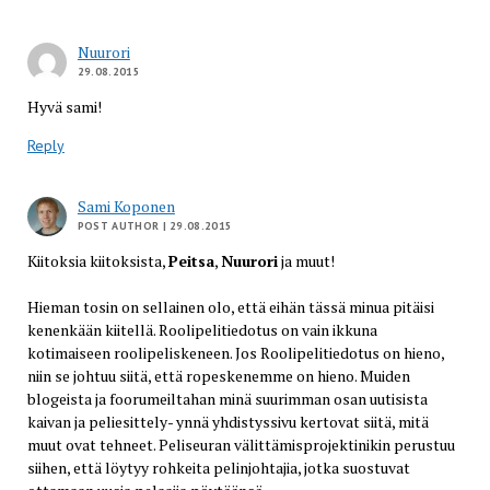
Nuurori
29.08.2015
Hyvä sami!
Reply
Sami Koponen
POST AUTHOR
| 29.08.2015
Kiitoksia kiitoksista,
Peitsa
,
Nuurori
ja muut!
Hieman tosin on sellainen olo, että eihän tässä minua pitäisi
kenenkään kiitellä. Roolipelitiedotus on vain ikkuna
kotimaiseen roolipeliskeneen. Jos Roolipelitiedotus on hieno,
niin se johtuu siitä, että ropeskenemme on hieno. Muiden
blogeista ja foorumeiltahan minä suurimman osan uutisista
kaivan ja peliesittely- ynnä yhdistyssivu kertovat siitä, mitä
muut ovat tehneet. Peliseuran välittämisprojektinikin perustuu
siihen, että löytyy rohkeita pelinjohtajia, jotka suostuvat