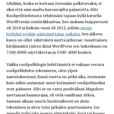
tehdään, koska se koetaan itsessään palkitsevaksi, ei
siksi että saisi muilta harrastajilta palautetta. Silti
Roolipelitiedotusta tehdessäni tapaan kyllä katsella
WordPressin statistiikkasivua. Sen mukaan huippuvuosi
oli 2010 ja heikoin vuosi oli 2012, jolloin
astuin
hetkeksi syrjään päätoimittajan paikalta
. Sen jälkeen
kasvu on ollut vähittäistä mutta jatkuvaa: vuosittainen
kävijämäärä (miten ikinä WordPress sen laskeekaan) on
7500-8000 näyttökertaa ja 3500-4000 henkeä.
Vaikka roolipeliblogin kehittämistä ei voikaan verrata
roolipelilehden tekemiseen, olen ylpeä
saavutuksestani. Kuusi vuotta on pitkä aika, enemmän
kuin mihin useimmat muut kotimaiset roolipelimediat
ovat päässeet. Silti se on vasta puolivälissä
Maguksen
asettamaa haamurajaa, eli vielä vaaditaan sitkoa.
Samaan aikaan suurin huolenaiheeni on yksin
tekeminen ja siten työn jatkajien puuttuminen. Jos
minulle tulisi joku isompi elämänkriisi, hyvä tai huono,