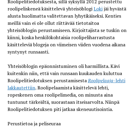
Roolipelitiedotuksesta, sillä syksyllä 2012 perustettu
roolipeliskeneä käsittelevä yhteisöblogi
Loki
jäi hyvästä
alusta huolimatta valitettavan lyhytikäiseksi. Kenties
meillä vain ei ole ollut riittävää tietotaitoa
yhteisöblogin perustamiseen. Kirjoittajista se tuskin on
kiinni, koska henkilökohtaisia roolipeliharrastusta
käsitteleviä blogeja on viimeisen viiden vuodena aikana
syntynyt runsaasti.
Yhteisöblogin epäonnistuminen oli harmillista. Kävi
kuitenkin niin, että vain runsaan kuukauden kuluttua
Roolipelitiedotuksen perustamisesta
Roolipelaaja
-lehti
lakkautettiin
. Roolipelaamista käsittelevä lehti,
ropeskenen oma roolipelimedia, on minusta aina
tuntunut tärkeältä, suorastaan itseisarvolta. Niinpä
Roolipelitiedotuksen piti jatkaa skeneuutisointia.
Perustietoa ja peliseuraa