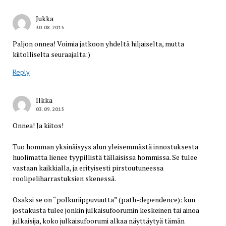
Jukka
30.08.2015
Paljon onnea! Voimia jatkoon yhdeltä hiljaiselta, mutta
kiitolliselta seuraajalta:)
Reply
Ilkka
03.09.2015
Onnea! Ja kiitos!
Tuo homman yksinäisyys alun yleisemmästä innostuksesta
huolimatta lienee tyypillistä tällaisissa hommissa. Se tulee
vastaan kaikkialla, ja erityisesti pirstoutuneessa
roolipeliharrastuksien skenessä.
Osaksi se on “polkuriippuvuutta” (path-dependence): kun
jostakusta tulee jonkin julkaisufoorumin keskeinen tai ainoa
julkaisija, koko julkaisufoorumi alkaa näyttäytyä tämän