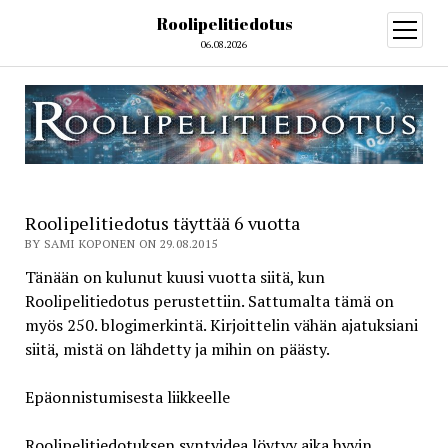
Roolipelitiedotus
open
menu
06.08.2026
Roolipelitiedotus täyttää 6 vuotta
BY SAMI KOPONEN ON 29.08.2015
Tänään on kulunut kuusi vuotta siitä, kun
Roolipelitiedotus perustettiin. Sattumalta tämä on
myös 250. blogimerkintä. Kirjoittelin vähän ajatuksiani
siitä, mistä on lähdetty ja mihin on päästy.
Epäonnistumisesta liikkeelle
Roolipelitiedotuksen syntyidea löytyy aika hyvin