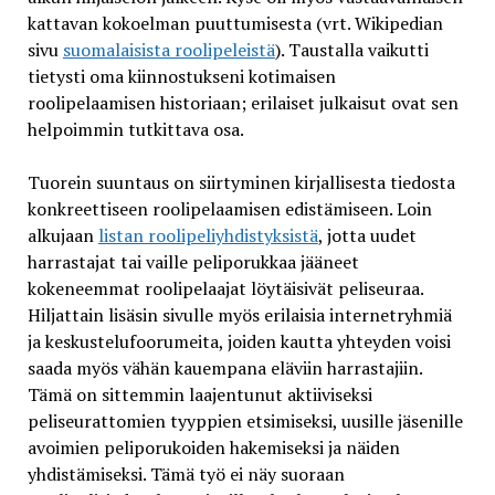
kattavan kokoelman puuttumisesta (vrt. Wikipedian
sivu
suomalaisista roolipeleistä
). Taustalla vaikutti
tietysti oma kiinnostukseni kotimaisen
roolipelaamisen historiaan; erilaiset julkaisut ovat sen
helpoimmin tutkittava osa.
Tuorein suuntaus on siirtyminen kirjallisesta tiedosta
konkreettiseen roolipelaamisen edistämiseen. Loin
alkujaan
listan roolipeliyhdistyksistä
, jotta uudet
harrastajat tai vaille peliporukkaa jääneet
kokeneemmat roolipelaajat löytäisivät peliseuraa.
Hiljattain lisäsin sivulle myös erilaisia internetryhmiä
ja keskustelufoorumeita, joiden kautta yhteyden voisi
saada myös vähän kauempana eläviin harrastajiin.
Tämä on sittemmin laajentunut aktiiviseksi
peliseurattomien tyyppien etsimiseksi, uusille jäsenille
avoimien peliporukoiden hakemiseksi ja näiden
yhdistämiseksi. Tämä työ ei näy suoraan