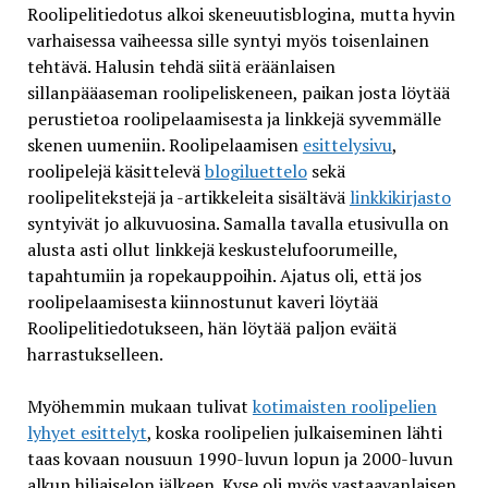
Roolipelitiedotus alkoi skeneuutisblogina, mutta hyvin
varhaisessa vaiheessa sille syntyi myös toisenlainen
tehtävä. Halusin tehdä siitä eräänlaisen
sillanpääaseman roolipeliskeneen, paikan josta löytää
perustietoa roolipelaamisesta ja linkkejä syvemmälle
skenen uumeniin. Roolipelaamisen
esittelysivu
,
roolipelejä käsittelevä
blogiluettelo
sekä
roolipelitekstejä ja -artikkeleita sisältävä
linkkikirjasto
syntyivät jo alkuvuosina. Samalla tavalla etusivulla on
alusta asti ollut linkkejä keskustelufoorumeille,
tapahtumiin ja ropekauppoihin. Ajatus oli, että jos
roolipelaamisesta kiinnostunut kaveri löytää
Roolipelitiedotukseen, hän löytää paljon eväitä
harrastukselleen.
Myöhemmin mukaan tulivat
kotimaisten roolipelien
lyhyet esittelyt
, koska roolipelien julkaiseminen lähti
taas kovaan nousuun 1990-luvun lopun ja 2000-luvun
alkun hiljaiselon jälkeen. Kyse oli myös vastaavanlaisen