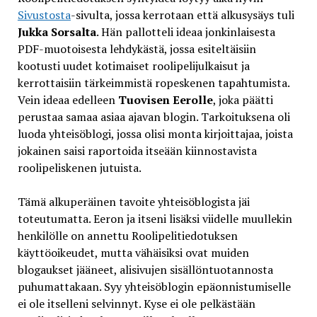
Sivustosta
-sivulta, jossa kerrotaan että alkusysäys tuli
Jukka Sorsalta
. Hän pallotteli ideaa jonkinlaisesta
PDF-muotoisesta lehdykästä, jossa esiteltäisiin
kootusti uudet kotimaiset roolipelijulkaisut ja
kerrottaisiin tärkeimmistä ropeskenen tapahtumista.
Vein ideaa edelleen
Tuovisen Eerolle
, joka päätti
perustaa samaa asiaa ajavan blogin. Tarkoituksena oli
luoda yhteisöblogi, jossa olisi monta kirjoittajaa, joista
jokainen saisi raportoida itseään kiinnostavista
roolipeliskenen jutuista.
Tämä alkuperäinen tavoite yhteisöblogista jäi
toteutumatta. Eeron ja itseni lisäksi viidelle muullekin
henkilölle on annettu Roolipelitiedotuksen
käyttöoikeudet, mutta vähäisiksi ovat muiden
blogaukset jääneet, alisivujen sisällöntuotannosta
puhumattakaan. Syy yhteisöblogin epäonnistumiselle
ei ole itselleni selvinnyt. Kyse ei ole pelkästään