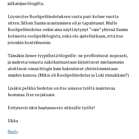
julkaisijan blogilta.
Löysin itse Roolipelitiedotuksen vasta pari-kolme vuotta
sitten. Silloin Samin urautuminen oli jo tapahtunut. Mulle
Roolipelitiedotus onkin aina näyttäytynyt “vain” yhtenä Samin
kolmesta roolipeliblogista, enkä ole ajatellutkaan, että itse
jotenkin kontribuoisin.
Tämäkin lienee tyypillistä blogeille: ne profiloituvat nopeasti,
ja uudesta/omasta näkökulmastaan kirjoittavat mieluummin
aloittavat oman blogin kuin hakeutuvat yhteistoimintaan
muiden kanssa. (Miksi oli Roolipelitiedotus ja Loki rinnakkain?)
Lisäksi pelkkä tiedotus on itse asiassa työltä maistuvaa
hommaa. Itse en jaksaisi.
Erityisesti siksi hautunnosto sitkeälle työlle!
Ilkka
Reply