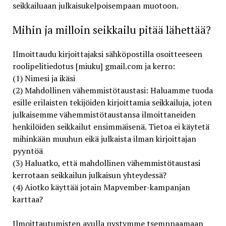
seikkailuaan julkaisukelpoisempaan muotoon.
Mihin ja milloin seikkailu pitää lähettää?
Ilmoittaudu kirjoittajaksi sähköpostilla osoitteeseen
roolipelitiedotus [miuku] gmail.com ja kerro:
(1) Nimesi ja ikäsi
(2) Mahdollinen vähemmistötaustasi: Haluamme tuoda
esille erilaisten tekijöiden kirjoittamia seikkailuja, joten
julkaisemme vähemmistötaustansa ilmoittaneiden
henkilöiden seikkailut ensimmäisenä. Tietoa ei käytetä
mihinkään muuhun eikä julkaista ilman kirjoittajan
pyyntöä
(3) Haluatko, että mahdollinen vähemmistötaustasi
kerrotaan seikkailun julkaisun yhteydessä?
(4) Aiotko käyttää jotain Mapvember-kampanjan
karttaa?
Ilmoittautumisten avulla pystymme tsemppaamaan