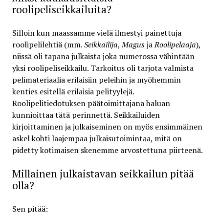
roolipeliseikkailuita?
Silloin kun maassamme vielä ilmestyi painettuja
roolipelilehtiä (mm.
Seikkailija
,
Magus
ja
Roolipelaaja
),
niissä oli tapana julkaista joka numerossa vähintään
yksi roolipeliseikkailu. Tarkoitus oli tarjota valmista
pelimateriaalia erilaisiin peleihin ja myöhemmin
kenties esitellä erilaisia pelityylejä.
Roolipelitiedotuksen päätoimittajana haluan
kunnioittaa tätä perinnettä. Seikkailuiden
kirjoittaminen ja julkaiseminen on myös ensimmäinen
askel kohti laajempaa julkaisutoimintaa, mitä on
pidetty kotimaisen skenemme arvostettuna piirteenä.
Millainen julkaistavan seikkailun pitää
olla?
Sen pitää: