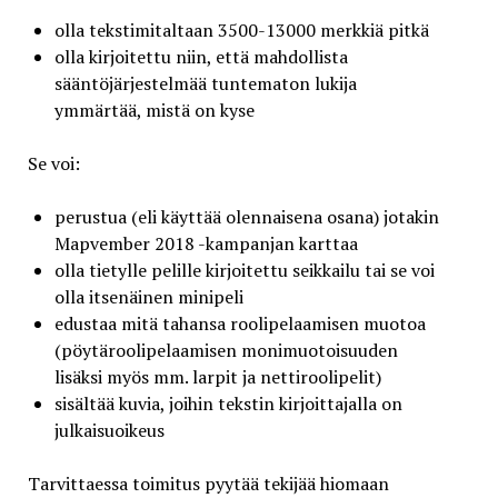
olla tekstimitaltaan 3500-13000 merkkiä pitkä
olla kirjoitettu niin, että mahdollista
sääntöjärjestelmää tuntematon lukija
ymmärtää, mistä on kyse
Se voi:
perustua (eli käyttää olennaisena osana) jotakin
Mapvember 2018 -kampanjan karttaa
olla tietylle pelille kirjoitettu seikkailu tai se voi
olla itsenäinen minipeli
edustaa mitä tahansa roolipelaamisen muotoa
(pöytäroolipelaamisen monimuotoisuuden
lisäksi myös mm. larpit ja nettiroolipelit)
sisältää kuvia, joihin tekstin kirjoittajalla on
julkaisuoikeus
Tarvittaessa toimitus pyytää tekijää hiomaan