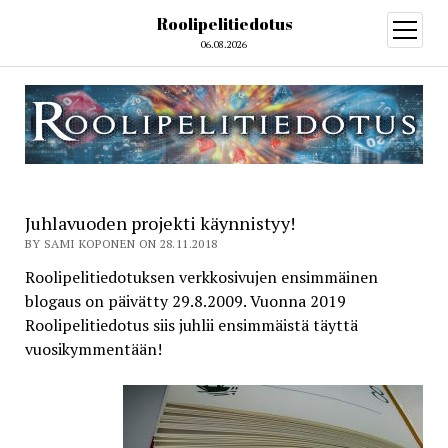
Roolipelitiedotus
open
menu
06.08.2026
Juhlavuoden projekti käynnistyy!
BY SAMI KOPONEN ON 28.11.2018
Roolipelitiedotuksen verkkosivujen ensimmäinen
blogaus on päivätty 29.8.2009. Vuonna 2019
Roolipelitiedotus siis juhlii ensimmäistä täyttä
vuosikymmentään!