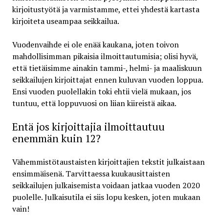
kirjoitustyötä ja varmistamme, ettei yhdestä kartasta
kirjoiteta useampaa seikkailua.
Vuodenvaihde ei ole enää kaukana, joten toivon
mahdollisimman pikaisia ilmoittautumisia; olisi hyvä,
että tietäisimme ainakin tammi-, helmi- ja maaliskuun
seikkailujen kirjoittajat ennen kuluvan vuoden loppua.
Ensi vuoden puolellakin toki ehtii vielä mukaan, jos
tuntuu, että loppuvuosi on liian kiireistä aikaa.
Entä jos kirjoittajia ilmoittautuu
enemmän kuin 12?
Vähemmistötaustaisten kirjoittajien tekstit julkaistaan
ensimmäisenä. Tarvittaessa kuukausittaisten
seikkailujen julkaisemista voidaan jatkaa vuoden 2020
puolelle. Julkaisutila ei siis lopu kesken, joten mukaan
vain!