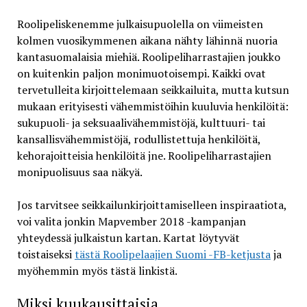
Roolipeliskenemme julkaisupuolella on viimeisten
kolmen vuosikymmenen aikana nähty lähinnä nuoria
kantasuomalaisia miehiä. Roolipeliharrastajien joukko
on kuitenkin paljon monimuotoisempi. Kaikki ovat
tervetulleita kirjoittelemaan seikkailuita, mutta kutsun
mukaan erityisesti vähemmistöihin kuuluvia henkilöitä:
sukupuoli- ja seksuaalivähemmistöjä, kulttuuri- tai
kansallisvähemmistöjä, rodullistettuja henkilöitä,
kehorajoitteisia henkilöitä jne. Roolipeliharrastajien
monipuolisuus saa näkyä.
Jos tarvitsee seikkailunkirjoittamiselleen inspiraatiota,
voi valita jonkin Mapvember 2018 -kampanjan
yhteydessä julkaistun kartan. Kartat löytyvät
toistaiseksi
tästä Roolipelaajien Suomi -FB-ketjusta
ja
myöhemmin myös tästä linkistä.
Miksi kuukausittaisia