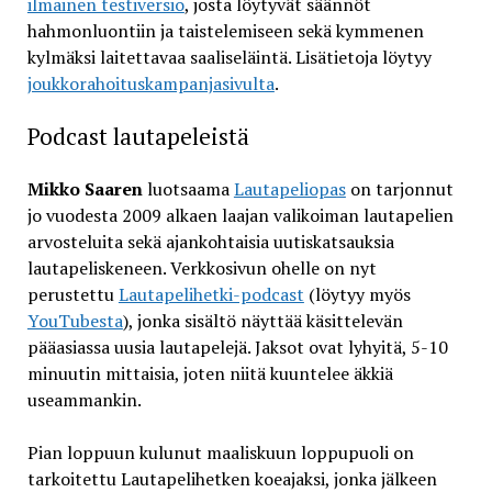
ilmainen testiversio
, josta löytyvät säännöt
hahmonluontiin ja taistelemiseen sekä kymmenen
kylmäksi laitettavaa saaliseläintä. Lisätietoja löytyy
joukkorahoituskampanjasivulta
.
Podcast lautapeleistä
Mikko Saaren
luotsaama
Lautapeliopas
on tarjonnut
jo vuodesta 2009 alkaen laajan valikoiman lautapelien
arvosteluita sekä ajankohtaisia uutiskatsauksia
lautapeliskeneen. Verkkosivun ohelle on nyt
perustettu
Lautapelihetki-podcast
(löytyy myös
YouTubesta
), jonka sisältö näyttää käsittelevän
pääasiassa uusia lautapelejä. Jaksot ovat lyhyitä, 5-10
minuutin mittaisia, joten niitä kuuntelee äkkiä
useammankin.
Pian loppuun kulunut maaliskuun loppupuoli on
tarkoitettu Lautapelihetken koeajaksi, jonka jälkeen