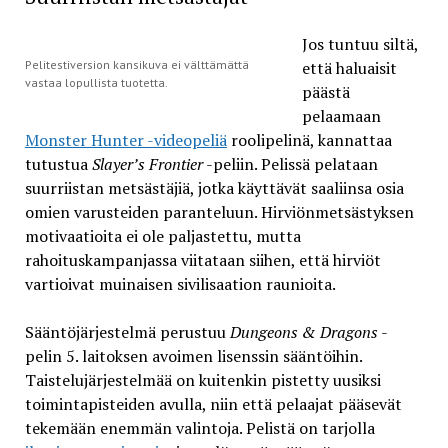
Jos tuntuu siltä,
Pelitestiversion kansikuva ei välttämättä
että haluaisit
vastaa lopullista tuotetta.
päästä
pelaamaan
Monster Hunter -videopeliä
roolipelinä, kannattaa
tutustua
Slayer’s Frontier
-peliin. Pelissä pelataan
suurriistan metsästäjiä, jotka käyttävät saaliinsa osia
omien varusteiden paranteluun. Hirviönmetsästyksen
motivaatioita ei ole paljastettu, mutta
rahoituskampanjassa viitataan siihen, että hirviöt
vartioivat muinaisen sivilisaation raunioita.
Sääntöjärjestelmä perustuu
Dungeons & Dragons
-
pelin 5. laitoksen avoimen lisenssin sääntöihin.
Taistelujärjestelmää on kuitenkin pistetty uusiksi
toimintapisteiden avulla, niin että pelaajat pääsevät
tekemään enemmän valintoja. Pelistä on tarjolla