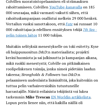
Colvillen suoratoistopelaamisen eli striimauksen
rahoittamiseen. Colvillen
YouTube-kanavalla
on 185
000 seuraajaa, mikä varmasti vaikutti siihen, että
rahoituskampanjaan osallistui melkein 29 000 henkeä.
Vertailun vuoksi sanottakoon, että
Fate
sai runsaat 10
000 rahoittajaa ja edellisen ennätyksen tekijä
7th Sea
-
pelin toinen laitos
11 000 tukijaa.
Muitakin selityksiä menestykselle on toki esitetty. Kyse
oli huippusuositun
D&D
:n materiaalista; projekti
keräsi huomiota ja sai julkisuutta jo kampanjan aikana,
mikä ruokki menestystä; Colville on pitkäaikainen
roolipeliskenen toimija, jonka nimeä pidetään laadun
takeena;
Strongholds & Followers
tuo
D&D
:n
pelaamiseen uudenlaista lisäsisältöä, joka kuitenkin on
tuttua pelin varhaisversioihin tutustuneille
harrastajille. Näistä erilaisista tekijöistä voi lukea
tarkemmin
Mike Trescan
EN Worldin artikkelista
.
Lopun perin lienee niin, että kaikilla näillä oli