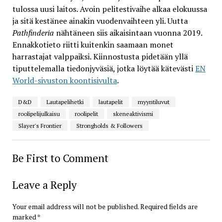
tulossa uusi laitos. Avoin pelitestivaihe alkaa elokuussa
ja sitä kestänee ainakin vuodenvaihteen yli. Uutta
Pathfinderia
nähtäneen siis aikaisintaan vuonna 2019.
Ennakkotieto riitti kuitenkin saamaan monet
harrastajat valppaiksi. Kiinnostusta pidetään yllä
tiputtelemalla tiedonjyväsiä, jotka löytää kätevästi
EN
World-sivuston koontisivulta
.
D&D
Lautapelihetki
lautapelit
myyntiluvut
roolipelijulkaisu
roolipelit
skeneaktivismi
Slayer's Frontier
Strongholds & Followers
Be First to Comment
Leave a Reply
Your email address will not be published.
Required fields are
marked
*