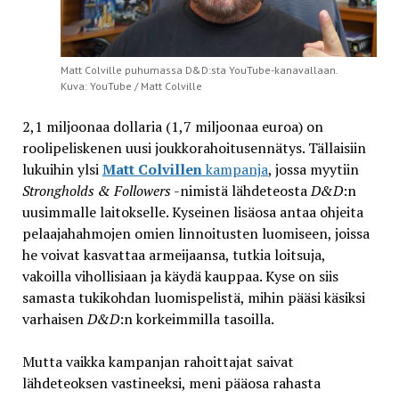
Matt Colville puhumassa D&D:sta YouTube-kanavallaan.
Kuva: YouTube / Matt Colville
2,1 miljoonaa dollaria (1,7 miljoonaa euroa) on
roolipeliskenen uusi joukkorahoitusennätys. Tällaisiin
lukuihin ylsi
Matt Colvillen
kampanja
, jossa myytiin
Strongholds & Followers
-nimistä lähdeteosta
D&D
:n
uusimmalle laitokselle. Kyseinen lisäosa antaa ohjeita
pelaajahahmojen omien linnoitusten luomiseen, joissa
he voivat kasvattaa armeijaansa, tutkia loitsuja,
vakoilla vihollisiaan ja käydä kauppaa. Kyse on siis
samasta tukikohdan luomispelistä, mihin pääsi käsiksi
varhaisen
D&D
:n korkeimmilla tasoilla.
Mutta vaikka kampanjan rahoittajat saivat
lähdeteoksen vastineeksi, meni pääosa rahasta