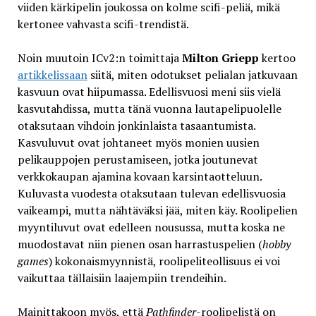
viiden kärkipelin joukossa on kolme scifi-peliä, mikä
kertonee vahvasta scifi-trendistä.
Noin muutoin ICv2:n toimittaja
Milton Griepp
kertoo
artikkelissaan
siitä, miten odotukset pelialan jatkuvaan
kasvuun ovat hiipumassa. Edellisvuosi meni siis vielä
kasvutahdissa, mutta tänä vuonna lautapelipuolelle
otaksutaan vihdoin jonkinlaista tasaantumista.
Kasvuluvut ovat johtaneet myös monien uusien
pelikauppojen perustamiseen, jotka joutunevat
verkkokaupan ajamina kovaan karsintaotteluun.
Kuluvasta vuodesta otaksutaan tulevan edellisvuosia
vaikeampi, mutta nähtäväksi jää, miten käy. Roolipelien
myyntiluvut ovat edelleen nousussa, mutta koska ne
muodostavat niin pienen osan harrastuspelien (
hobby
games
) kokonaismyynnistä, roolipeliteollisuus ei voi
vaikuttaa tällaisiin laajempiin trendeihin.
Mainittakoon myös, että
Pathfinder
-roolipelistä on