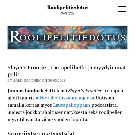
Roolipelitiedotus
open
menu
09.08.2026
Slayer’s Frontier, Lautapelihetki ja myydyimmät
pelit
BY SAMI KOPONEN ON 30.03.2018
Joonas Lindin
kehittelemä
Slayer’s Frontier
-roolipeli
aloitti juuri
joukkorahoituskampanjansa
. Uutisoin
samalla kertaa myös
Lautapelioppaan
podcastista,
uudesta joukkorahoitusennätyksestä sekä roolipelien
myyntiluvuista viime vuoden lopulta.
Suurriistan metsästäjät