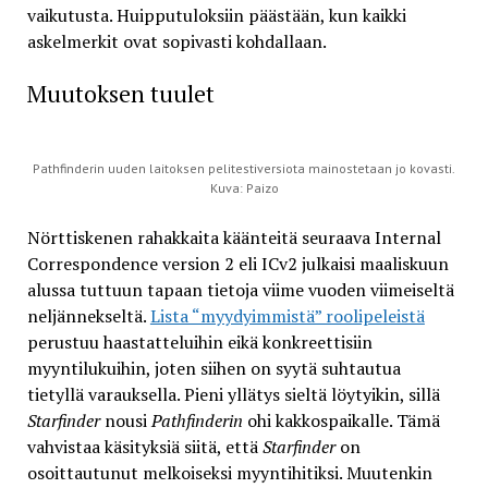
vaikutusta. Huipputuloksiin päästään, kun kaikki
askelmerkit ovat sopivasti kohdallaan.
Muutoksen tuulet
Pathfinderin uuden laitoksen pelitestiversiota mainostetaan jo kovasti.
Kuva: Paizo
Nörttiskenen rahakkaita käänteitä seuraava Internal
Correspondence version 2 eli ICv2 julkaisi maaliskuun
alussa tuttuun tapaan tietoja viime vuoden viimeiseltä
neljännekseltä.
Lista “myydyimmistä” roolipeleistä
perustuu haastatteluihin eikä konkreettisiin
myyntilukuihin, joten siihen on syytä suhtautua
tietyllä varauksella. Pieni yllätys sieltä löytyikin, sillä
Starfinder
nousi
Pathfinderin
ohi kakkospaikalle. Tämä
vahvistaa käsityksiä siitä, että
Starfinder
on
osoittautunut melkoiseksi myyntihitiksi. Muutenkin