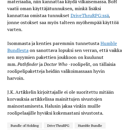
materiaalia, niin kannattaa käydä vilkaisemassa. BoH
vaatii oman käyttäjätunnuksen, minkä lisäksi
kannattaa omistaa tunnukset
DriveThruRPG:ssä
,
jonne ostokset saa myös talteen myöhempää käyttöä
varten.
Isommasta ja kenties paremmin tunnetusta
Humble
Bundlesta
on sanottava lopuksi sen verran, että vaikka
sen myymien pakettien joukkoon on kuulunut
mm.
Pathfinder
ja
Doctor Who
-roolipelit, on tällaisia
roolipelipaketteja heidän valikoimassaan hyvin
harvoin.
J.K. Artikkelin kirjoittajalle ei ole suoritettu mitään
korvauksia artikkelissa mainittujen sivustojen
mainostamisesta. Halusin jakaa vinkin muille
roolipelaajille hyväksi kokemastani sivustosta.
Bundle of Holding
DriveThruRPG
Humble Bundle