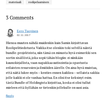
materiaali
roolipelaaminen
3 Comments
Eero Tuovinen
02.11.2017
Hienoa muuten nähdä muidenkin kuin Samin kirjoittavan
Roolipelitiedotusta. Vaikka itse olenkin toki selvillä näistä
bundle-projekteista, niin tämä on minusta hyvä esimerkki sen
sortin sisällöstä, joka sopii tähän blogiin: ei niinkään
kaunokirjallista, vaan napakkaa uutisointia ja opastusta
erilaisten resurssien ja ilmiöiden äärelle. On aina hyvä muistaa,
että näitä lukee myös – kenties ennen kaikkea – sellaista sakkia
jolle kaikki ei ole vanhaa hattua. En olisi itse keksinyt esim.
tästä Bundle of Holdingista kirjoittaa, koska ei olisi tullut
mieleen että kyllähän se tietenkin jollekulle on uusi asia.
Reply