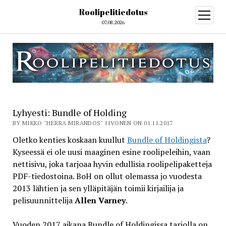
Roolipelitiedotus
open
menu
07.08.2026
Lyhyesti: Bundle of Holding
BY MIKKO "HERRA MIRANDOS" IIVONEN ON 01.11.2017
Oletko kenties koskaan kuullut
Bundle of Holdingista
?
Kyseessä ei ole uusi maaginen esine roolipeleihin, vaan
nettisivu, joka tarjoaa hyvin edullisia roolipelipaketteja
PDF-tiedostoina. BoH on ollut olemassa jo vuodesta
2013 lähtien ja sen ylläpitäjän toimii kirjailija ja
pelisuunnittelija
Allen Varney
.
Vuoden 2017 aikana Bundle of Holdingissa tarjolla on