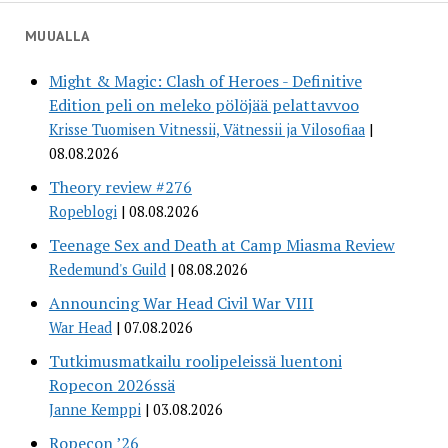
MUUALLA
Might & Magic: Clash of Heroes - Definitive
Edition peli on meleko pölöjää pelattavvoo
Krisse Tuomisen Vitnessii, Vätnessii ja Vilosofiaa
08.08.2026
Theory review #276
Ropeblogi
08.08.2026
Teenage Sex and Death at Camp Miasma Review
Redemund's Guild
08.08.2026
Announcing War Head Civil War VIII
War Head
07.08.2026
Tutkimusmatkailu roolipeleissä luentoni
Ropecon 2026ssä
Janne Kemppi
03.08.2026
Ropecon ’26