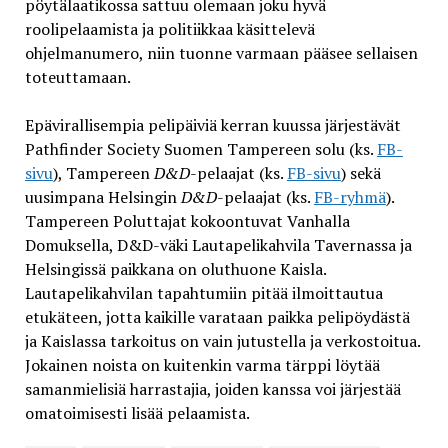
pöytälaatikossa sattuu olemaan joku hyvä
roolipelaamista ja politiikkaa käsittelevä
ohjelmanumero, niin tuonne varmaan pääsee sellaisen
toteuttamaan.
Epävirallisempia pelipäiviä kerran kuussa järjestävät
Pathfinder Society Suomen Tampereen solu (ks.
FB-
sivu
), Tampereen
D&D
-pelaajat (ks.
FB-sivu
) sekä
uusimpana Helsingin
D&D
-pelaajat (ks.
FB-ryhmä
).
Tampereen Poluttajat kokoontuvat Vanhalla
Domuksella, D&D-väki Lautapelikahvila Tavernassa ja
Helsingissä paikkana on oluthuone Kaisla.
Lautapelikahvilan tapahtumiin pitää ilmoittautua
etukäteen, jotta kaikille varataan paikka pelipöydästä
ja Kaislassa tarkoitus on vain jutustella ja verkostoitua.
Jokainen noista on kuitenkin varma tärppi löytää
samanmielisiä harrastajia, joiden kanssa voi järjestää
omatoimisesti lisää pelaamista.