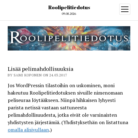
Roolipelitiedotus
open
menu
09.08.2026
Lisää pelimahdollisuuksia
BY SAMI KOPONEN ON 24.03.2017
Jos WordPressin tilastoihin on uskominen, moni
hakeutuu Roolipelitiedotuksen sivuille nimenomaan
peliseuraa löytääkseen. Niinpä hihkaisen lyhyesti
parista netissä vastaan sattuneesta
pelimahdollisuudesta, jotka eivät ole varsinaisten
yhdistysten järjestämiä. (Yhdistyksethän on listattuna
omalla alisivullaan
.)