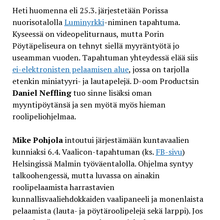
Heti huomenna eli 25.3. järjestetään Porissa
nuorisotalolla
Luminyrkki
-niminen tapahtuma.
Kyseessä on videopeliturnaus, mutta Porin
Pöytäpeliseura on tehnyt siellä myyräntyötä jo
useamman vuoden. Tapahtuman yhteydessä elää siis
ei-elektronisten pelaamisen alue
, jossa on tarjolla
etenkin miniatyyri- ja lautapelejä. D-oom Productsin
Daniel Neffling
tuo sinne lisäksi oman
myyntipöytänsä ja sen myötä myös hieman
roolipeliohjelmaa.
Mike Pohjola
intoutui järjestämään kuntavaalien
kunniaksi 6.4. Vaalicon-tapahtuman (ks.
FB-sivu
)
Helsingissä Malmin työväentalolla. Ohjelma syntyy
talkoohengessä, mutta luvassa on ainakin
roolipelaamista harrastavien
kunnallisvaaliehdokkaiden vaalipaneeli ja monenlaista
pelaamista (lauta- ja pöytäroolipelejä sekä larppi). Jos