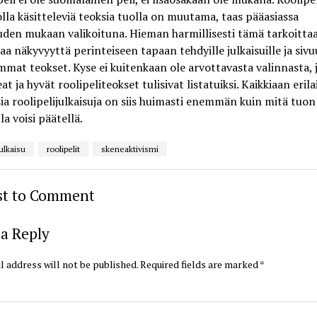
olla käsitteleviä teoksia tuolla on muutama, taas pääasiassa
den mukaan valikoituna. Hieman harmillisesti tämä tarkoittaa
taa näkyvyyttä perinteiseen tapaan tehdyille julkaisuille ja siv
mmat teokset. Kyse ei kuitenkaan ole arvottavasta valinnasta, 
at ja hyvät roolipeliteokset tulisivat listatuiksi. Kaikkiaan erila
ia roolipelijulkaisuja on siis huimasti enemmän kuin mitä tuon 
la voisi päätellä.
julkaisu
roolipelit
skeneaktivismi
rst to Comment
a Reply
l address will not be published.
Required fields are marked
*