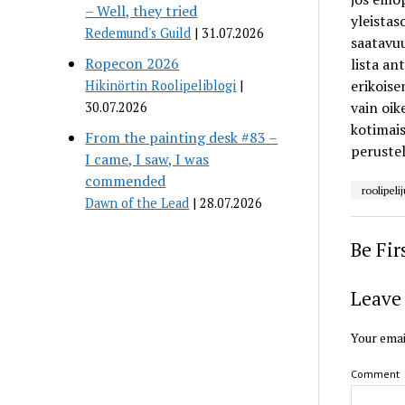
– Well, they tried
yleistas
Redemund's Guild
31.07.2026
saatavuu
Ropecon 2026
lista an
erikoise
Hikinörtin Roolipeliblogi
vain oike
30.07.2026
kotimais
From the painting desk #83 –
perustel
I came, I saw, I was
commended
roolipeli
Dawn of the Lead
28.07.2026
Be Fi
Leave 
Your emai
Comment