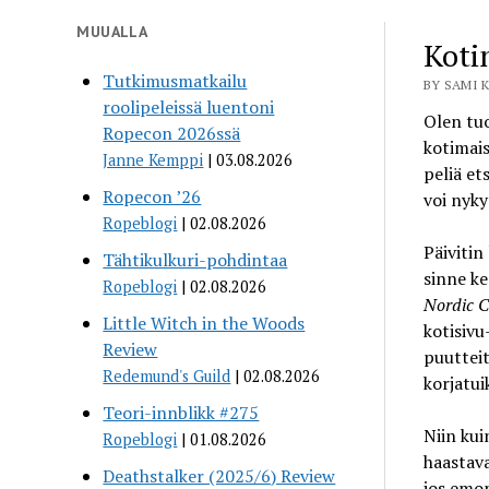
MUUALLA
Koti
Tutkimusmatkailu
BY SAMI K
roolipeleissä luentoni
Olen t
Ropecon 2026ssä
kotimais
Janne Kemppi
03.08.2026
peliä ets
Ropecon ’26
voi nyky
Ropeblogi
02.08.2026
Päivitin 
Tähtikulkuri-pohdintaa
sinne kes
Ropeblogi
02.08.2026
Nordic 
Little Witch in the Woods
kotisivu
Review
puutteit
Redemund's Guild
02.08.2026
korjatuik
Teori-innblikk #275
Niin kui
Ropeblogi
01.08.2026
haastava
Deathstalker (2025/6) Review
jos emop