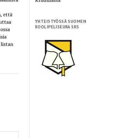
, että
uuttaa
YHTEISTYÖSSÄ SUOMEN
ROOLIPELISEURA SRS
jossa
isia
listan