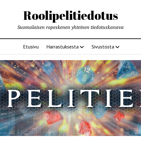
Roolipelitiedotus
Suomalaisen ropeskenen yhteinen tiedotuskanava
Etusivu
Harrastuksesta
Sivustosta