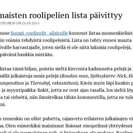
maisten roolipelien lista päivittyy
OPONEN ON 26.09.2016
uonne
Suomi-roolipelit -alisivulle
koonnut listaa suomenkielisist
in voimin tehdyistä roolipeleistä. Lista on tehty ennen muuta
ivälle harrastajalle, joten siellä ei ole niitä lukuisia roolipelejä, 
päivänä hankkia mistään.
listaa tässä hiljan, poistin sieltä kierrosta kadonneita pelejä ja 
ällä julkaistuja uusia pelejä (
Roudan maa
,
Syöksykierre-Nick
,
H
Compendium
ja
Tšernobyl, rakastettuni
). Kävin myös läpi kunkin 
- ja myyntipaikka-linkit, jotta ne ovat ajan tasalla. Jos sieltä lö
a tai virheitä, niin ilmoitelkaa tähän kommentilla, jotta ne tul
si.
n ennenkin on ollut puhetta, rajanveto erilaisten julkaisujen vä
a. Olen esimerkiksi maininnut lisäosat emopelinsä yhteydess
eli ei ole suomalainen peli, ei lisäosakaan ole mukana. Roolip