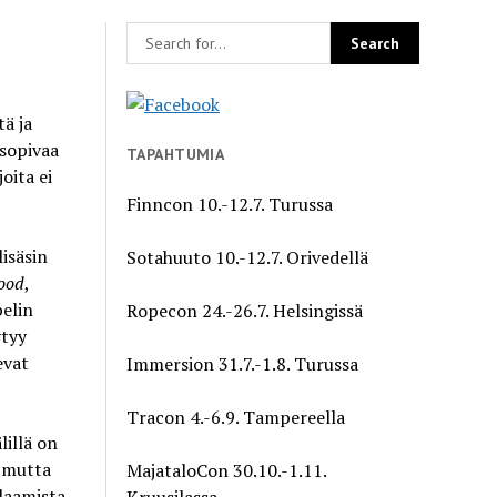
ä ja
 sopivaa
TAPAHTUMIA
joita ei
Finncon 10.-12.7. Turussa
lisäsin
Sotahuuto 10.-12.7. Orivedellä
ood
,
pelin
Ropecon 24.-26.7. Helsingissä
ytyy
evat
Immersion 31.7.-1.8. Turussa
Tracon 4.-6.9. Tampereella
lillä on
ä mutta
MajataloCon 30.10.-1.11.
elaamista
Kruusilassa