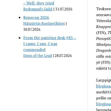
– Well, they tried
Teoksess
Redemund's Guild
31.07.2026
seuraav
Ropecon 2026
Vetensk
Hikinörtin Roolipeliblogi
Knappnå
30.07.2026
(FIN),
T
From the painting desk #83 –
Panopti
I came, I saw, I was
Silmäpuo
commended
Dragonb
Dawn of the Lead
28.07.2026
stilla m
yö
(FIN)
näistä t
Larppigu
blogiss
merkittä
peliin o
blogiss
larppeja