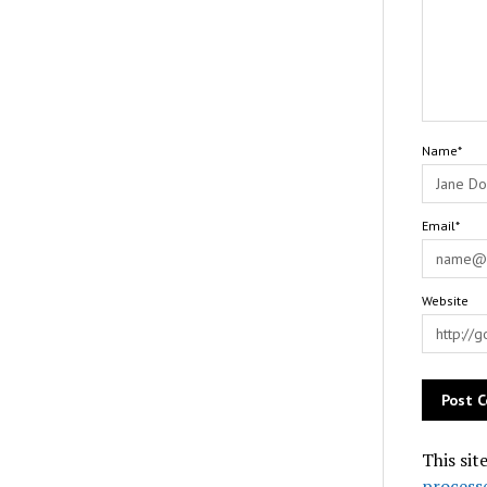
Name*
Email*
Website
This sit
process