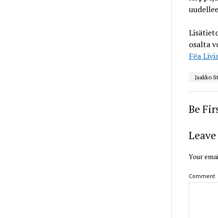
uudelle
Lisätiet
osalta v
Fëa Livi
Jaakko S
Be Fi
Leave 
Your emai
Comment