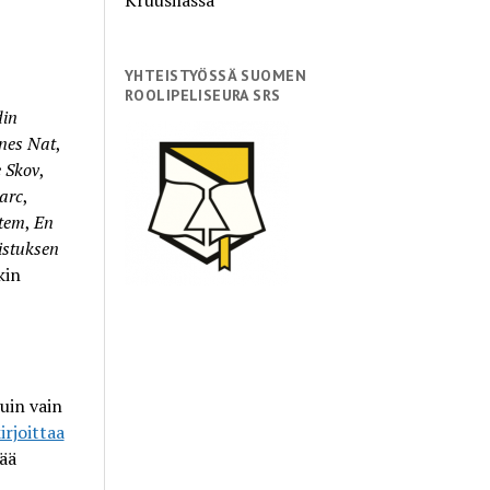
YHTEISTYÖSSÄ SUOMEN
ROOLIPELISEURA SRS
in
nes Nat
,
e Skov
,
arc
,
tem
,
En
istuksen
kin
uin vain
irjoittaa
tää