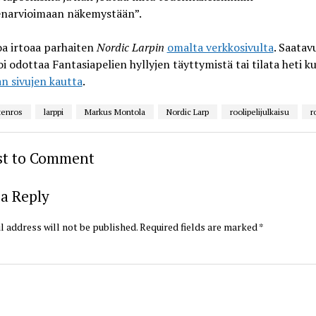
enarvioimaan näkemystään”.
oa irtoaa parhaiten
Nordic Larpin
omalta verkkosivulta
. Saata
oi odottaa Fantasiapelien hyllyjen täyttymistä tai tilata heti k
an sivujen kautta
.
tenros
larppi
Markus Montola
Nordic Larp
roolipelijulkaisu
r
rst to Comment
a Reply
l address will not be published.
Required fields are marked
*