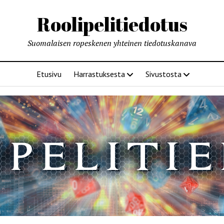
Roolipelitiedotus
Suomalaisen ropeskenen yhteinen tiedotuskanava
Etusivu
Harrastuksesta
Sivustosta