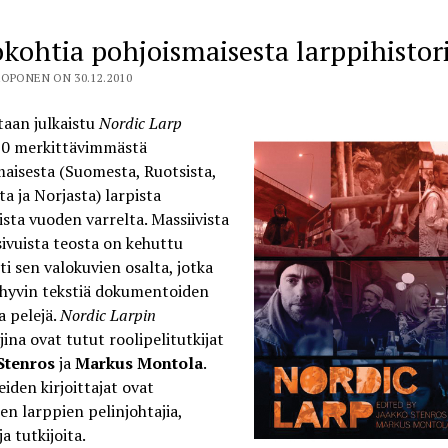
kohtia pohjoismaisesta larppihistor
OPONEN ON 30.12.2010
taan julkaistu
Nordic Larp
30 merkittävimmästä
aisesta (Suomesta, Ruotsista,
a ja Norjasta) larpista
ista vuoden varrelta. Massiivista
sivuista teosta on kehuttu
sti sen valokuvien osalta, jotka
 hyvin tekstiä dokumentoiden
a pelejä.
Nordic Larpin
jina ovat tutut roolipelitutkijat
Stenros
ja
Markus Montola
.
eiden kirjoittajat ovat
en larppien pelinjohtajia,
ja tutkijoita.