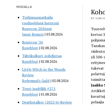
MUUALLA
Koho
Tutkimusmatkailu
BY SAMI K
roolipeleissä luentoni
Ropecon 2026ssä
Tuoreel
kertoo 
Janne Kemppi
03.08.2026
pohjoism
Ropecon ’26
Tanskast
Ropeblogi
02.08.2026
viidento
Tähtikulkuri-pohdintaa
yli 300-
Ropeblogi
02.08.2026
erityise
tukevat
Little Witch in the Woods
pelattuj
Review
toimitta
Redemund's Guild
02.08.2026
Jaakko 
Teori-innblikk #275
Artikkel
Ropeblogi
01.08.2026
kuvattuj
pelaajia 
Deathstalker (2025/6) Review