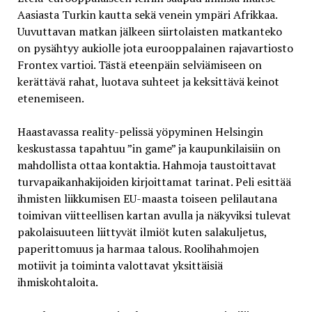
Aasiasta Turkin kautta sekä venein ympäri Afrikkaa.
Uuvuttavan matkan jälkeen siirtolaisten matkanteko
on pysähtyy aukiolle jota eurooppalainen rajavartiosto
Frontex vartioi. Tästä eteenpäin selviämiseen on
kerättävä rahat, luotava suhteet ja keksittävä keinot
etenemiseen.
Haastavassa reality-pelissä yöpyminen Helsingin
keskustassa tapahtuu ”in game” ja kaupunkilaisiin on
mahdollista ottaa kontaktia. Hahmoja taustoittavat
turvapaikanhakijoiden kirjoittamat tarinat. Peli esittää
ihmisten liikkumisen EU-maasta toiseen pelilautana
toimivan viitteellisen kartan avulla ja näkyviksi tulevat
pakolaisuuteen liittyvät ilmiöt kuten salakuljetus,
paperittomuus ja harmaa talous. Roolihahmojen
motiivit ja toiminta valottavat yksittäisiä
ihmiskohtaloita.