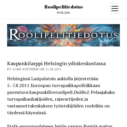
Roolipelitiedotus
open
menu
09.08.2026
Kaupunkilarppi Helsingin ydinkeskustassa
BY SAMI KOPONEN ON 11.06.2011
Helsingissä Lasipalatsin aukiolla järjestetään
5.-7.8.2011 Euroopan turvapaikkapolitiikkaan
pureutuva kaupunkiliveroolipeli
Dublin2
. Pelaajahaku
turvapaikanhakijoiden, rajavartijoden ja
vastaanottokeskuksen työntekijöiden rooleihin on
täydessä käynnissä.
Etelä-eurooppalaiseen leiriin saapuu ihmisiä maitse