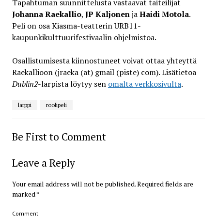
Tapahtuman suunnittelusta vastaavat taiteilijat
Johanna Raekallio
,
JP Kaljonen
ja
Haidi Motola
.
Peli on osa Kiasma-teatterin URB11-
kaupunkikulttuurifestivaalin ohjelmistoa.
Osallistumisesta kiinnostuneet voivat ottaa yhteyttä
Raekallioon (jraeka (at) gmail (piste) com). Lisätietoa
Dublin2
-larpista löytyy sen
omalta verkkosivulta
.
larppi
roolipeli
Be First to Comment
Leave a Reply
Your email address will not be published.
Required fields are
marked
*
Comment