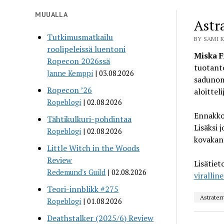
MUUALLA
Astr
Tutkimusmatkailu
BY SAMI K
roolipeleissä luentoni
Miska 
Ropecon 2026ssä
tuotant
Janne Kemppi
03.08.2026
sadunoma
Ropecon ’26
aloittel
Ropeblogi
02.08.2026
Ennakko
Tähtikulkuri-pohdintaa
Lisäksi 
Ropeblogi
02.08.2026
kovakant
Little Witch in the Woods
Review
Lisätiet
Redemund's Guild
02.08.2026
virallin
Teori-innblikk #275
Astraterr
Ropeblogi
01.08.2026
Deathstalker (2025/6) Review