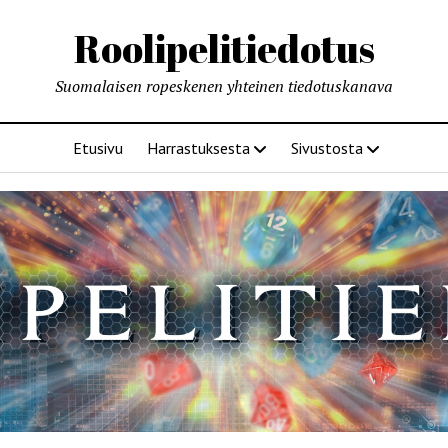
Roolipelitiedotus
Suomalaisen ropeskenen yhteinen tiedotuskanava
Etusivu
Harrastuksesta
Sivustosta