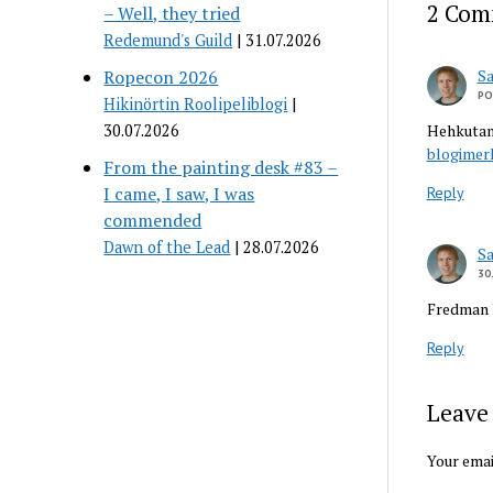
2 Com
– Well, they tried
Redemund's Guild
31.07.2026
Ropecon 2026
S
PO
Hikinörtin Roolipeliblogi
30.07.2026
Hehkuta
blogimer
From the painting desk #83 –
I came, I saw, I was
Reply
commended
Dawn of the Lead
28.07.2026
S
30
Fredman 
Reply
Leave 
Your emai