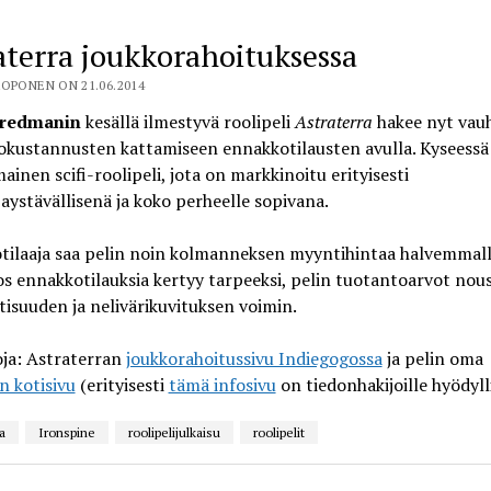
aterra joukkorahoituksessa
OPONEN ON 21.06.2014
Fredmanin
kesällä ilmestyvä roolipeli
Astraterra
hakee nyt vauh
okustannusten kattamiseen ennakkotilausten avulla. Kyseessä
inen scifi-roolipeli, jota on markkinoitu erityisesti
ijaystävällisenä ja koko perheelle sopivana.
tilaaja saa pelin noin kolmanneksen myyntihintaa halvemmall
jos ennakkotilauksia kertyy tarpeeksi, pelin tuotantoarvot nou
isuuden ja nelivärikuvituksen voimin.
oja: Astraterran
joukkorahoitussivu Indiegogossa
ja pelin oma
en kotisivu
(erityisesti
tämä infosivu
on tiedonhakijoille hyödyll
a
Ironspine
roolipelijulkaisu
roolipelit