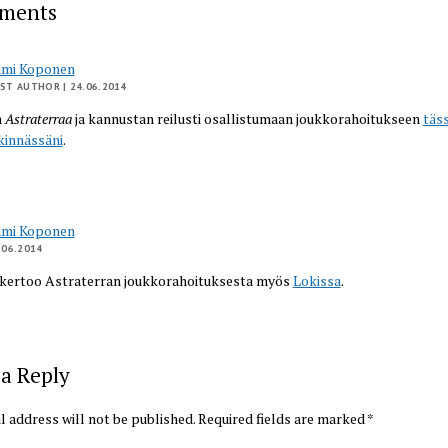
ments
ami Koponen
ST AUTHOR
| 24.06.2014
n
Astraterraa
ja kannustan reilusti osallistumaan joukkorahoitukseen
täs
kinnässäni
.
ami Koponen
.06.2014
kertoo Astraterran joukkorahoituksesta myös
Lokissa
.
a Reply
l address will not be published.
Required fields are marked
*