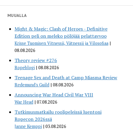
MUUALLA
Might & Magic: Clash of Heroes - Definitive
Edition peli on meleko pölöjää pelattavvoo
Krisse Tuomisen Vitnessii, Vätnessii ja Vilosofiaa
08.08.2026
Theory review #276
Ropeblogi
08.08.2026
Teenage Sex and Death at Camp Miasma Review
Redemund's Guild
08.08.2026
Announcing War Head Civil War VIII
War Head
07.08.2026
Tutkimusmatkailu roolipeleissä luentoni
Ropecon 2026ssä
Janne Kemppi
03.08.2026