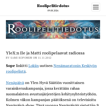
Roolipelitiedotus
open
menu
09.08.2026
YleX:n Ile ja Matti roolipelaavat radiossa
BY SAMI KOPONEN ON 11.11.2012
Sope
linkitti
Lokiin
uutisen
Nenämaratonin Keskiyön
roolipelistä
.
Nenäpäivä
on Ylen Hyvä Säätiön vuosittainen
varainkeruukampanja, jossa kerätään rahaa
suomalaisten avustusjärjestöjen kehitysyhteistyöhön.
Kolmen viikon kampanjan päätöksenä on televisioitu
Nenäpäivä-show. Tänä vuonna Nenäpäivää vietettiin 9.