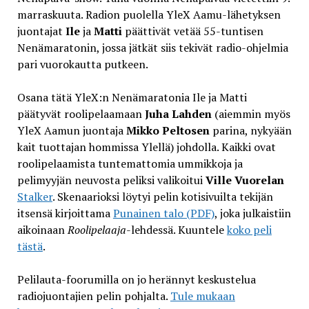
marraskuuta. Radion puolella YleX Aamu-lähetyksen
juontajat
Ile
ja
Matti
päättivät vetää 55-tuntisen
Nenämaratonin, jossa jätkät siis tekivät radio-ohjelmia
pari vuorokautta putkeen.
Osana tätä YleX:n Nenämaratonia Ile ja Matti
päätyvät roolipelaamaan
Juha Lahden
(aiemmin myös
YleX Aamun juontaja
Mikko Peltosen
parina, nykyään
kait tuottajan hommissa Ylellä) johdolla. Kaikki ovat
roolipelaamista tuntemattomia ummikkoja ja
pelimyyjän neuvosta peliksi valikoitui
Ville Vuorelan
Stalker
. Skenaarioksi löytyi pelin kotisivuilta tekijän
itsensä kirjoittama
Punainen talo (PDF)
, joka julkaistiin
aikoinaan
Roolipelaaja
-lehdessä. Kuuntele
koko peli
tästä
.
Pelilauta-foorumilla on jo herännyt keskustelua
radiojuontajien pelin pohjalta.
Tule mukaan