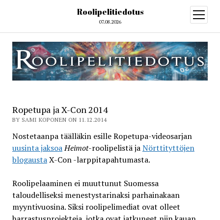
Roolipelitiedotus
open
menu
07.08.2026
Ropetupa ja X-Con 2014
BY SAMI KOPONEN ON 11.12.2014
Nostetaanpa täälläkin esille Ropetupa-videosarjan
uusinta jaksoa
Heimot
-roolipelistä ja
Nörttityttöjen
blogausta
X-Con -larppitapahtumasta.
Roolipelaaminen ei muuttunut Suomessa
taloudelliseksi menestystarinaksi parhainakaan
myyntivuosina. Siksi roolipelimediat ovat olleet
harrastusprojekteja, jotka ovat jatkuneet niin kauan