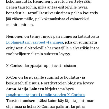
kokonaisuutta. Heinonen pureutuu esittelyssään
pelien taustoihin, mikä antaa esittelyille hyvää
kontekstia. Harmillisesti varsinainen pelien käsittely
jää vähemmälle, pelikokemuksista ei esimerkiksi
mainita mitään.
Heinonen on tehnyt myös pari numeroa kotikutoista
Luolamestarin aarteet -fanzinea
, joka on suunnattu
erityisesti aloitteleville harrastajille. Selvästikin intoa
roolipelijournalismin suhteen löytyy.
X-Conissa larppaajat opettavat toisiaan
X-Con on larppaajille suunnattu koulutus- ja
keskustelutilaisuus. Nörttityttöjen blogista löytyy
Anna-Maija Laineen
kirjoittama hyvä
tapahtumaraportti tämän vuoden X-Conista
.
Taustoittamisen lisäksi Laine käy läpi tapahtuman
ohjelmaa ja listaa X-Conissa palkitut larpit ja