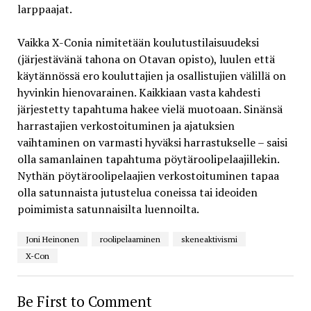
larppaajat.
Vaikka X-Conia nimitetään koulutustilaisuudeksi
(järjestävänä tahona on Otavan opisto), luulen että
käytännössä ero kouluttajien ja osallistujien välillä on
hyvinkin hienovarainen. Kaikkiaan vasta kahdesti
järjestetty tapahtuma hakee vielä muotoaan. Sinänsä
harrastajien verkostoituminen ja ajatuksien
vaihtaminen on varmasti hyväksi harrastukselle – saisi
olla samanlainen tapahtuma pöytäroolipelaajillekin.
Nythän pöytäroolipelaajien verkostoituminen tapaa
olla satunnaista jutustelua coneissa tai ideoiden
poimimista satunnaisilta luennoilta.
Joni Heinonen
roolipelaaminen
skeneaktivismi
X-Con
Be First to Comment