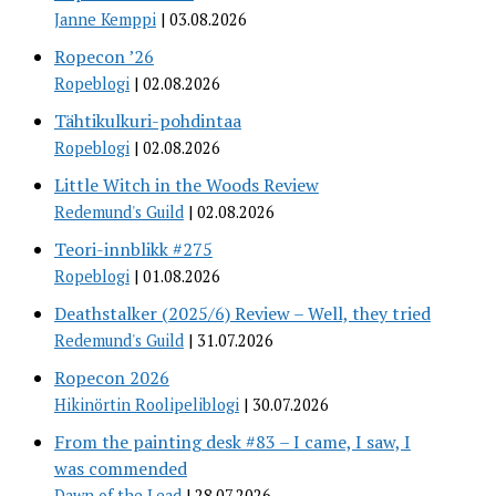
Janne Kemppi
03.08.2026
Ropecon ’26
Ropeblogi
02.08.2026
Tähtikulkuri-pohdintaa
Ropeblogi
02.08.2026
Little Witch in the Woods Review
Redemund's Guild
02.08.2026
Teori-innblikk #275
Ropeblogi
01.08.2026
Deathstalker (2025/6) Review – Well, they tried
Redemund's Guild
31.07.2026
Ropecon 2026
Hikinörtin Roolipeliblogi
30.07.2026
From the painting desk #83 – I came, I saw, I
was commended
Dawn of the Lead
28.07.2026