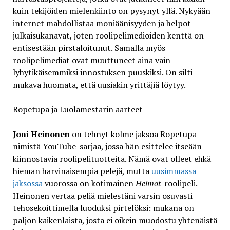
kuin tekijöiden mielenkiinto on pysynyt yllä. Nykyään
internet mahdollistaa moniäänisyyden ja helpot
julkaisukanavat, joten roolipelimedioiden kenttä on
entisestään pirstaloitunut. Samalla myös
roolipelimediat ovat muuttuneet aina vain
lyhytikäisemmiksi innostuksen puuskiksi. On silti
mukava huomata, että uusiakin yrittäjiä löytyy.
Ropetupa ja Luolamestarin aarteet
Joni Heinonen
on tehnyt kolme jaksoa Ropetupa-
nimistä YouTube-sarjaa, jossa hän esittelee itseään
kiinnostavia roolipelituotteita. Nämä ovat olleet ehkä
hieman harvinaisempia pelejä, mutta
uusimmassa
jaksossa
vuorossa on kotimainen
Heimot
-roolipeli.
Heinonen vertaa peliä mielestäni varsin osuvasti
tehosekoittimella luoduksi pirtelöksi: mukana on
paljon kaikenlaista, josta ei oikein muodostu yhtenäistä