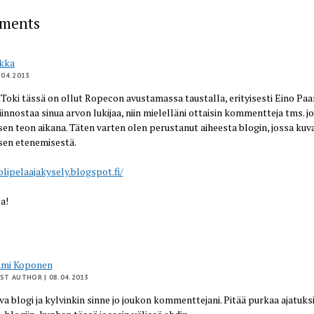
ments
kka
.04.2013
! Toki tässä on ollut Ropecon avustamassa taustalla, erityisesti Eino Pa
iinnostaa sinua arvon lukijaa, niin mielelläni ottaisin kommentteja tms. jo
en teon aikana. Täten varten olen perustanut aiheesta blogin, jossa kuv
sen etenemisestä.
olipelaajakysely.blogspot.fi/
a!
ami Koponen
ST AUTHOR
| 08.04.2013
va blogi ja kylvinkin sinne jo joukon kommenttejani. Pitää purkaa ajatuks