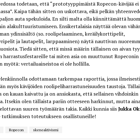
dossa todetaan, että “prototyyppimäistä Ropecon-kävijää ei 
assa”. Kaipa tähän sitten on uskottava, eikä pelkän yhteenve
paljon auta spekuloida. En silti malta olla kiinnittämättä huom
n alakulttuuristumiseen. Ensikertalaisia näyttää olevan vähän
an ydinsisältö (so. roolipelaaminen, keräilykorttipelit,
ripelit ja lautapelit, larppaaminen) näytä nauttivan nuorem
suosiota. Tiedä sitten, että missä määrin tällainen on aivan tyyp
n harrastusfestareille tai miten asia on muuttunut Ropeconin
n myötä: vertailuaineistoa ei ole hollilla.
lenkiinnolla odottamaan tarkempaa raporttia, jossa ilmeisest
ään myös kävijöiden roolipeliharrastuneisuuden taustoja. Tälla
 on kauan kaivattu ja on ansiokasta, että sellainen vihdoinkin
la. Itsekin olen tällaista pariin otteeseen harkinnut, mutta ain
elottavan suuren työmäärän takia. Kaikki kunnia siis
Jukka Ok
e tutkimuksen toteutukseen osallistuneille!
Ropecon
skeneaktivismi