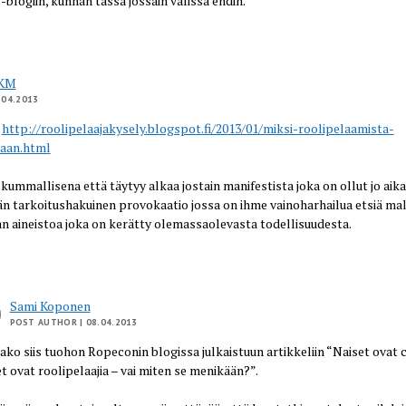
blogiin, kunhan tässä jossain välissä ehdin.
JKM
.04.2013
:
http://roolipelaajakysely.blogspot.fi/2013/01/miksi-roolipelaamista-
taan.html
 kummallisena että täytyy alkaa jostain manifestista joka on ollut jo aik
n tarkoitushakuinen provokaatio jossa on ihme vainoharhailua etsiä mal
 aineistoa joka on kerätty olemassaolevasta todellisuudesta.
Sami Koponen
POST AUTHOR
| 08.04.2013
aako siis tuohon Ropeconin blogissa julkaistuun artikkeliin “Naiset ovat c
t ovat roolipelaajia – vai miten se menikään?”.