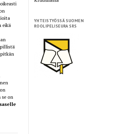
oikeasti
don
ioita
YHTEISTYÖSSÄ SUOMEN
 eikä
ROOLIPELISEURA SRS
man
illistä
 pitkän
i
inen
 on
a se on
saselle