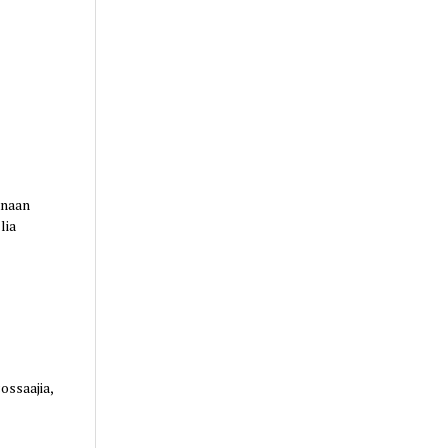
anaan
lia
ossaajia,