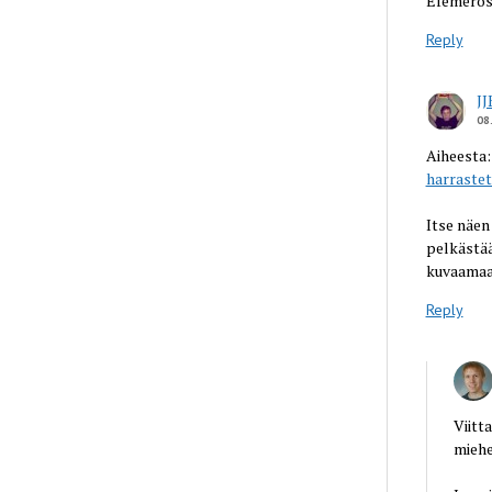
Efemeros-
Reply
J
08
Aiheesta
harraste
Itse näen
pelkästää
kuvaamaan
Reply
Viitt
miehe