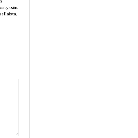
n
sityksiin.
ellaista,