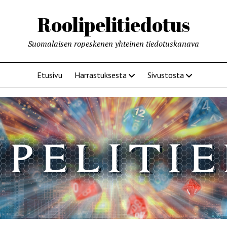
Roolipelitiedotus
Suomalaisen ropeskenen yhteinen tiedotuskanava
Etusivu
Harrastuksesta
Sivustosta