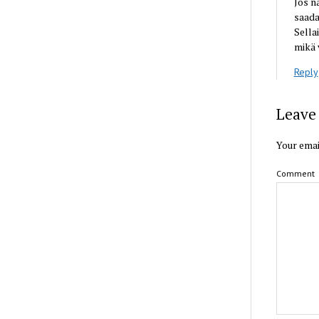
Jos n
saada
Sella
mikä 
Reply
Leave 
Your emai
Comment