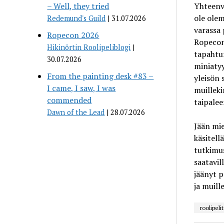
– Well, they tried
Yhteenve
ole olem
Redemund's Guild
31.07.2026
varassa 
Ropecon 2026
Ropeconi
Hikinörtin Roolipeliblogi
tapahtum
30.07.2026
miniatyy
From the painting desk #83 –
yleisön 
I came, I saw, I was
muilleki
commended
taipalee
Dawn of the Lead
28.07.2026
Jään mie
käsitell
tutkimus
saatavil
jäänyt p
ja muill
roolipelit