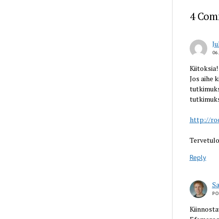
4 Com
Ju
06
Kiitoksia
Jos aihe k
tutkimuks
tutkimuk
http://ro
Tervetulo
Reply
S
PO
Kiinnosta