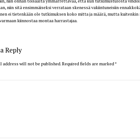
äin, niin onhan toisaalta ymmärrettävää, että kun tutkimustulosta vihdoi
an, niin sitä ensimmäiseksi verrataan skenessä vakiintuneisiin ennakkokä
inen ei tietenkään ole tutkimuksen koko mitta ja määrä, mutta kuitenkin s
varmaan kiinnostaa montaa harrastajaa.
a Reply
l address will not be published.
Required fields are marked
*