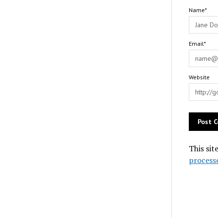
Name*
Email*
Website
This sit
process