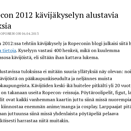
con 2012 kävijäkyselyn alustavia
ksia
OPONEN ON 06.04.2013
2012:ssa tehtiin kävijäkysely ja Ropeconin blogi julkaisi siitä h
a tietoja
. Kyselyyn vastasi 400 henkeä, mikä on kuulemma
sosa kävijöistä, eli siltään ihan kattava lukema.
lustavissa tuloksissa ei mitään suuria yllätyksiä näy olevan: no
ävijöistä on pääkaupunkiseudulta ja neljännes muista
okaupungeista. Kävijöiden keski-ikä huitelee pitkälti yli 20 vuot
on takanaan useita Ropecon-reissuja. Pöytäroolipelit, figut, la
lit ovat kaikki vanhemman kaartin juttu siinä missä nuorempi
ä kiinnostaa enemmän anime/manga ja cosplay. Larppaajat pit
an juttuunsa siinä missä yhdenlaista pöytäpeliä pelaava
öisesti harrastaa niitä muitakin.