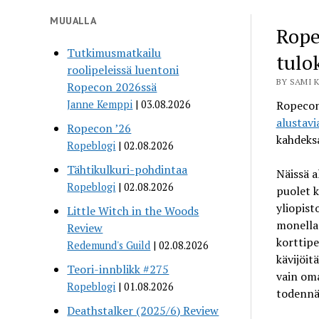
MUUALLA
Rope
Tutkimusmatkailu
tulo
roolipeleissä luentoni
BY SAMI K
Ropecon 2026ssä
Janne Kemppi
03.08.2026
Ropecon 
alustavi
Ropecon ’26
kahdeksa
Ropeblogi
02.08.2026
Tähtikulkuri-pohdintaa
Näissä a
Ropeblogi
02.08.2026
puolet k
yliopist
Little Witch in the Woods
monella 
Review
korttipe
Redemund's Guild
02.08.2026
kävijöit
Teori-innblikk #275
vain oma
Ropeblogi
01.08.2026
todennäk
Deathstalker (2025/6) Review