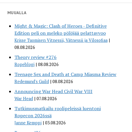
MUUALLA
Might & Magic: Clash of Heroes - Definitive
Edition peli on meleko pölöjää pelattavvoo
Krisse Tuomisen Vitnessii, Vätnessii ja Vilosofiaa
08.08.2026
Theory review #276
Ropeblogi
08.08.2026
Teenage Sex and Death at Camp Miasma Review
Redemund's Guild
08.08.2026
Announcing War Head Civil War VIII
War Head
07.08.2026
Tutkimusmatkailu roolipeleissä luentoni
Ropecon 2026ssä
Janne Kemppi
03.08.2026