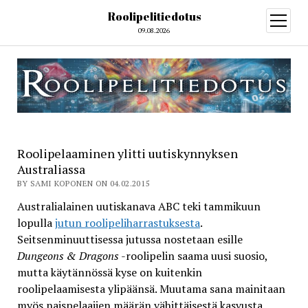
Roolipelitiedotus
open
menu
09.08.2026
Roolipelaaminen ylitti uutiskynnyksen
Australiassa
BY SAMI KOPONEN ON 04.02.2015
Australialainen uutiskanava ABC teki tammikuun
lopulla
jutun roolipeliharrastuksesta
.
Seitsenminuuttisessa jutussa nostetaan esille
Dungeons & Dragons
-roolipelin saama uusi suosio,
mutta käytännössä kyse on kuitenkin
roolipelaamisesta ylipäänsä. Muutama sana mainitaan
myös naispelaajien määrän vähittäisestä kasvusta.