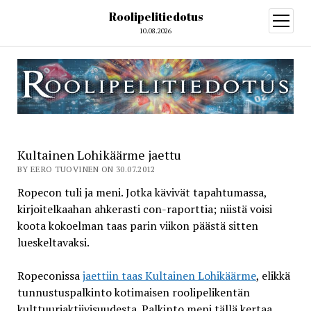
Roolipelitiedotus
open
menu
10.08.2026
Kultainen Lohikäärme jaettu
BY EERO TUOVINEN ON 30.07.2012
Ropecon tuli ja meni. Jotka kävivät tapahtumassa,
kirjoitelkaahan ahkerasti con-raporttia; niistä voisi
koota kokoelman taas parin viikon päästä sitten
lueskeltavaksi.
Ropeconissa
jaettiin taas Kultainen Lohikäärme
, elikkä
tunnustuspalkinto kotimaisen roolipelikentän
kulttuuriaktiivisuudesta. Palkinto meni tällä kertaa