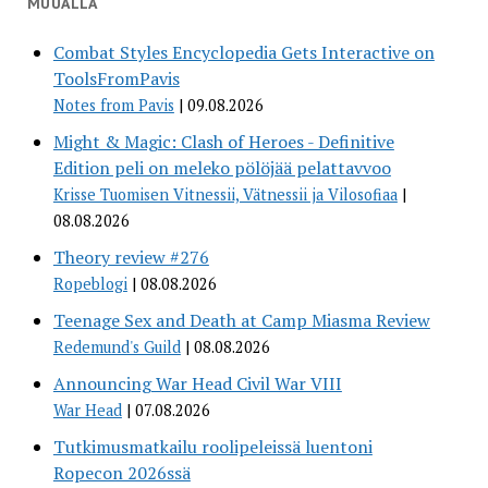
MUUALLA
Combat Styles Encyclopedia Gets Interactive on
ToolsFromPavis
Notes from Pavis
09.08.2026
Might & Magic: Clash of Heroes - Definitive
Edition peli on meleko pölöjää pelattavvoo
Krisse Tuomisen Vitnessii, Vätnessii ja Vilosofiaa
08.08.2026
Theory review #276
Ropeblogi
08.08.2026
Teenage Sex and Death at Camp Miasma Review
Redemund's Guild
08.08.2026
Announcing War Head Civil War VIII
War Head
07.08.2026
Tutkimusmatkailu roolipeleissä luentoni
Ropecon 2026ssä