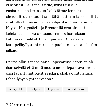
kiintoisasti Lautapelit.fi:lle, mikä taisi olla
ensimmäinen kerta kun Lohikäärme lennähti
oheiskulttuurin suuntaan; tähän astihan kaikki palkitut
ovat olleet nimenomaan roolipelikulttuuriaktiiveja.
Näytöt Niittymäellä ja Bremerillä ovat sinänsä
kohdallaan, harva on saanut niin paljon aikaan
kotimaisen pelikulttuurin piirissä. Omastakin
lautapelihyllystäni varmaan puolet on Lautapelit.fi:n
julkaisuja.
En itse ollut tänä vuonna Ropeconissa, joten en ole
ihan selvillä että mitä muuta merkillepantavaa siellä
olisi tapahtunut. Kenties joku paikalla ollut haluaisi
tehdä lyhyen yhteenvedon?
lautapelit.fi
roolipelit
Ropecon
skeneaktivismi
2 Comments