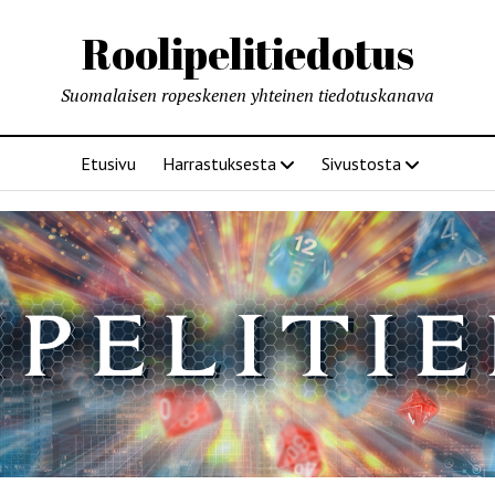
Roolipelitiedotus
Suomalaisen ropeskenen yhteinen tiedotuskanava
Etusivu
Harrastuksesta
Sivustosta