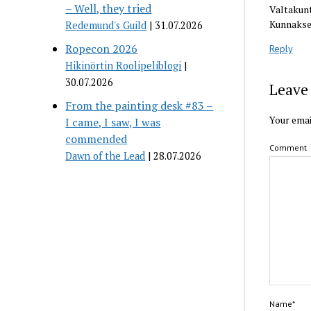
– Well, they tried
Valtakunt
Kunnaksen
Redemund's Guild
31.07.2026
Ropecon 2026
Reply
Hikinörtin Roolipeliblogi
30.07.2026
Leave 
From the painting desk #83 –
Your emai
I came, I saw, I was
commended
Comment
Dawn of the Lead
28.07.2026
Name*