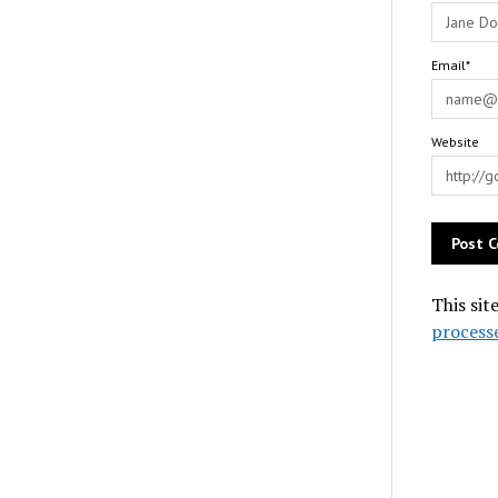
Email*
Website
This sit
process