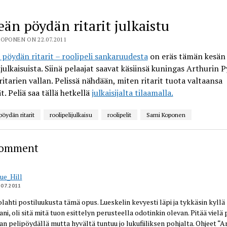
eän pöydän ritarit julkaistu
OPONEN ON 22.07.2011
pöydän ritarit – roolipeli sankaruudesta
on eräs tämän kesän
ijulkaisuista. Siinä pelaajat saavat käsiinsä kuningas Arthurin 
itarien vallan. Pelissä nähdään, miten ritarit tuota valtaansa
t. Peliä saa tällä hetkellä
julkaisijalta tilaamalla.
öydän ritarit
roolipelijulkaisu
roolipelit
Sami Koponen
Comment
ue_Hill
.07.2011
lahti postiluukusta tämä opus. Lueskelin kevyesti läpi ja tykkäsin kyllä
ni, oli sitä mitä tuon esittelyn perusteella odotinkin olevan. Pitää vielä
n pelipöydällä mutta hyvältä tuntuu jo lukufiiliksen pohjalta. Ohjeet “A