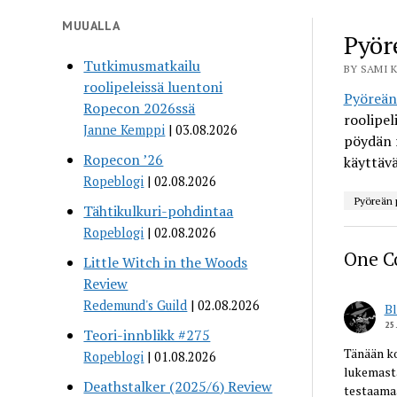
MUUALLA
Pyör
Tutkimusmatkailu
BY SAMI K
roolipeleissä luentoni
Pyöreän 
Ropecon 2026ssä
roolipel
Janne Kemppi
03.08.2026
pöydän r
Ropecon ’26
käyttävä
Ropeblogi
02.08.2026
Pyöreän p
Tähtikulkuri-pohdintaa
Ropeblogi
02.08.2026
One 
Little Witch in the Woods
Review
Redemund's Guild
02.08.2026
Bl
25
Teori-innblikk #275
Tänään ko
Ropeblogi
01.08.2026
lukemasta
Deathstalker (2025/6) Review
testaamaa