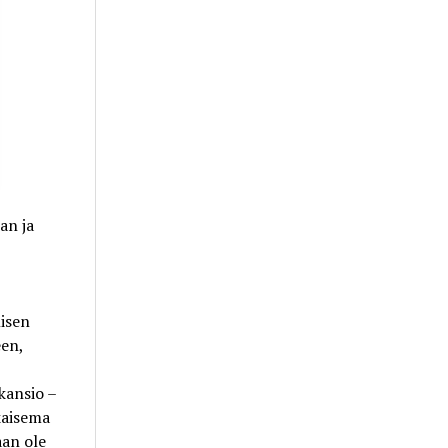
an ja
lisen
een,
kansio –
kaisema
aan ole