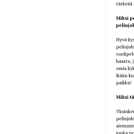
tärkeää l
Miksi p
pelinjo
Hyvä ky
pelinjoh
roolipel
haaste, 
omia kyk
ikään ku
paikka!
Miksi t
Yksinker
pelinjoh
aiemmin 
jonka po