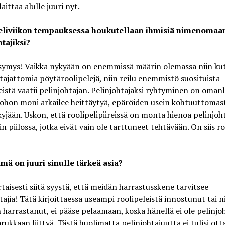
aittaa alulle juuri nyt.
eliviikon tempauksessa houkutellaan ihmisiä nimenomaa
htajiksi?
symys! Vaikka nykyään on enemmissä määrin olemassa niin kut
tajattomia pöytäroolipelejä, niin reilu enemmistö suosituista
eistä vaatii pelinjohtajan. Pelinjohtajaksi ryhtyminen on oman
johon moni arkailee heittäytyä, epäröiden usein kohtuuttomas
yjään. Uskon, että roolipelipiireissä on monta hienoa pelinjoh
in piilossa, jotka eivät vain ole tarttuneet tehtävään. On siis r
ämä on juuri sinulle tärkeä asia?
taisesti siitä syystä, että meidän harrastusskene tarvitsee
tajia! Tätä kirjoittaessa useampi roolipeleistä innostunut tai ni
harrastanut, ei pääse pelaamaan, koska hänellä ei ole pelinjoh
rukkaan liittyä. Tästä huolimatta pelinjohtajuutta ei tulisi ott