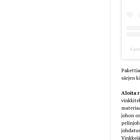
A po
Pakettia
särjen k
Aloita 
vinkkite
materiaa
johon on
pelinjoh
johdatus
Vinkkejä