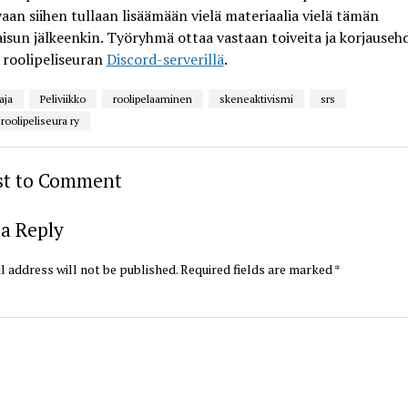
vaan siihen tullaan lisäämään vielä materiaalia vielä tämän
aisun jälkeenkin. Työryhmä ottaa vastaan toiveita ja korjauseh
roolipeliseuran
Discord-serverillä
.
aja
Peliviikko
roolipelaaminen
skeneaktivismi
srs
oolipeliseura ry
rst to Comment
a Reply
l address will not be published.
Required fields are marked
*