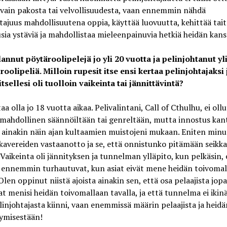
vain pakosta tai velvollisuudesta, vaan ennemmin nähdä
tajuus mahdollisuutena oppia, käyttää luovuutta, kehittää tait
sia ystäviä ja mahdollistaa mieleenpainuvia hetkiä heidän kans
annut pöytäroolipelejä jo yli 20 vuotta ja pelinjohtanut yl
roolipeliä. Milloin rupesit itse ensi kertaa pelinjohtajaksi
itsellesi oli tuolloin vaikeinta tai jännittävintä?
taa olla jo 18 vuotta aikaa. Pelivalintani, Call of Cthulhu, ei ollu
mahdollinen säännöiltään tai genreltään, mutta innostus kan
, ainakin näin ajan kultaamien muistojeni mukaan. Eniten minu
 kavereiden vastaanotto ja se, että onnistunko pitämään seikka
 Vaikeinta oli jännityksen ja tunnelman ylläpito, kun pelkäsin, 
t ennemmin turhautuvat, kun asiat eivät mene heidän toivoma
 Olen oppinut niistä ajoista ainakin sen, että osa pelaajista jopa
iat menisi heidän toivomallaan tavalla, ja että tunnelma ei ikinä
linjohtajasta kiinni, vaan enemmissä määrin pelaajista ja heidä
tymisestään!