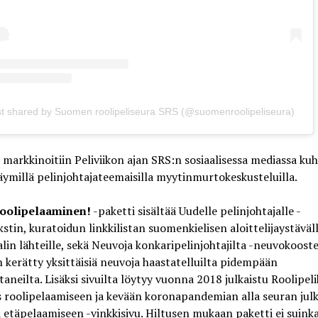
st shared by Suomen roolipeliseura SRS (@suomenroolipeliseura)
 markkinoitiin Peliviikon ajan SRS:n sosiaalisessa mediassa kuh
äymillä pelinjohtajateemaisilla myytinmurtokeskusteluilla.
roolipelaaminen!
-paketti sisältää Uudelle pelinjohtajalle -
kstin, kuratoidun linkkilistan suomenkielisen aloittelijaystäväl
lin lähteille, sekä Neuvoja konkaripelinjohtajilta -neuvokoost
 kerätty yksittäisiä neuvoja haastatelluilta pidempään
taneilta. Lisäksi sivuilta löytyy vuonna 2018 julkaistu Roolipeli
 roolipelaamiseen ja kevään koronapandemian alla seuran jul
 etäpelaamiseen -vinkkisivu. Hiltusen mukaan paketti ei suink