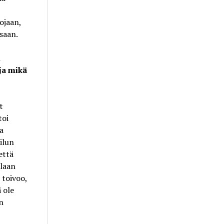
ojaan,
saan.
i
 ja mikä
t
toi
a
ilun
että
llaan
 toivoo,
 ole
n