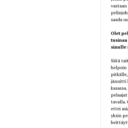
vastaan 
pelinjoh
saada uu
Olet pel
tusinaa 
sinulle 
Siitä tai
helpoin 
pitkälle
jännitti
kasassa.
pelaaja
tavalla.
ettei as
yksin pe
heittäy