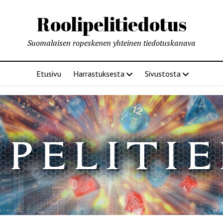
Roolipelitiedotus
Suomalaisen ropeskenen yhteinen tiedotuskanava
Etusivu
Harrastuksesta
Sivustosta