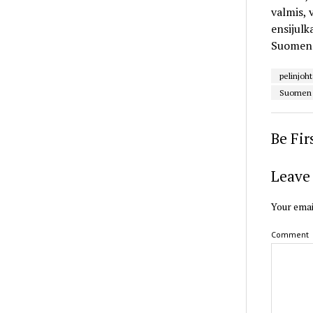
valmis, 
ensijulk
Suomen 
pelinjoht
Suomen r
Be Fi
Leave 
Your emai
Comment