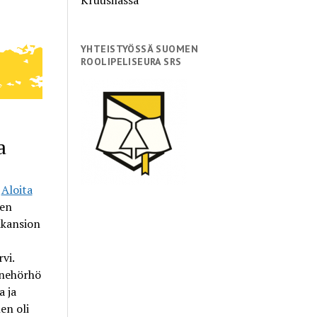
YHTEISTYÖSSÄ SUOMEN
ROOLIPELISEURA SRS
a
i
Aloita
ien
likansion
vi.
enehörhö
a ja
en oli