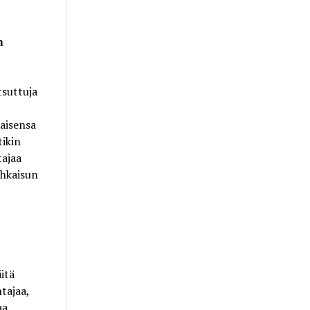
n
suttuja
laisensa
tikin
tajaa
ohkaisun
itä
tajaa,
aa