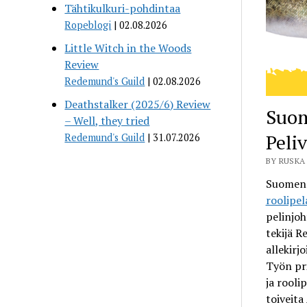
Tähtikulkuri-pohdintaa
Ropeblogi
02.08.2026
Little Witch in the Woods
Review
Redemund's Guild
02.08.2026
Deathstalker (2025/6) Review
Suom
– Well, they tried
Peli
Redemund's Guild
31.07.2026
BY RUSKA 
Suomen r
roolipe
pelinjoh
tekijä R
allekirj
Työn pr
ja rooli
toiveita