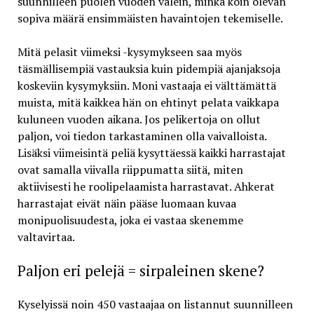
suunnilleen puolen vuoden välein, minkä koin olevan
sopiva määrä ensimmäisten havaintojen tekemiselle.
Mitä pelasit viimeksi -kysymykseen saa myös
täsmällisempiä vastauksia kuin pidempiä ajanjaksoja
koskeviin kysymyksiin. Moni vastaaja ei välttämättä
muista, mitä kaikkea hän on ehtinyt pelata vaikkapa
kuluneen vuoden aikana. Jos pelikertoja on ollut
paljon, voi tiedon tarkastaminen olla vaivalloista.
Lisäksi viimeisintä peliä kysyttäessä kaikki harrastajat
ovat samalla viivalla riippumatta siitä, miten
aktiivisesti he roolipelaamista harrastavat. Ahkerat
harrastajat eivät näin pääse luomaan kuvaa
monipuolisuudesta, joka ei vastaa skenemme
valtavirtaa.
Paljon eri pelejä = sirpaleinen skene?
Kyselyissä noin 450 vastaajaa on listannut suunnilleen