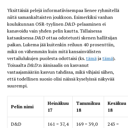
Yksittäisiä pelejä informatiivisempaa lienee ryhmitellä
niitä samankaltaisten joukkoon. Esimerkiksi vanhan
koulukunnan OSR-tyylinen
D&D
-pelaaminen ei
kanavoidu vain yhden pelin kautta. Tällaisessa
katsauksessa
D&D
ottaa odotetusti skenen hallitsijan
paikan. Lukema jää kuitenkin reiluun 40 prosenttiin,
mikä on vähemmän kuin mitä kansainvälisten
vertailulukujen puolesta odottaisi (ks.
tämä
ja
tämä
).
Toisaalta
D&D
:n äänisaalis on kasvanut
vastaajamäärän kasvun tahdissa, mikä vihjaisi siihen,
että todellinen suosio olisi näissä kyselyissä näkyvää
suurempi.
Heinäkuu
Tammikuu
Kesäkuu
Pelin nimi
17
18
18
D&D
161 = 37,4
169 = 39,0
243 =