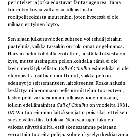
perinteiset ja jotka edustavat fantasiagenreä. Tämä
kuitenkin kuvaa valtaosaa julkaistuista
roolipeliteoksista muutenkin, joten kyseessä ei ole
mikään erityinen löytö.
Sen sijaan julkaisuvuoden suhteen voi tehdä joitakin
päätelmiä, vaikka tässäkin on toki omat ongelmansa.
Harvan pelin kohdalla eroteltiin, mistä laitoksesta on
kyse, mutta useimpien pelien kohdalla tämä ei ole
kovin merkityksellistä:
Call of Cthulhu
esimerkiksi ei ole
olennaisilta osiltaan muuttunut, vaikka peli on
edennyt jo seitsemänteen laitokseensa. Koska halusin
keskittyä nimenomaan pelisuunnittelun tuoreuteen,
laskin pelit varhaisimman julkaisuvuoden mukaan,
jolloin edellämainittu
Call of Cthulhu
on vuodelta 1981.
D&D
:n tuoreimman laitoksen jätin pois siksi, ettei sen
suosio vääristäisi tuloksia. Näin saatujen lukujen
valossa näyttää siltä, että skenessämme pelataan
verrattain tuoreita pelejä. Kolmen kyselyn keskiarvona