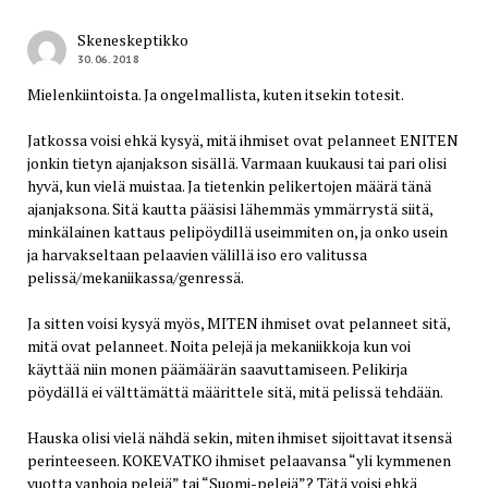
Skeneskeptikko
30.06.2018
Mielenkiintoista. Ja ongelmallista, kuten itsekin totesit.
Jatkossa voisi ehkä kysyä, mitä ihmiset ovat pelanneet ENITEN
jonkin tietyn ajanjakson sisällä. Varmaan kuukausi tai pari olisi
hyvä, kun vielä muistaa. Ja tietenkin pelikertojen määrä tänä
ajanjaksona. Sitä kautta pääsisi lähemmäs ymmärrystä siitä,
minkälainen kattaus pelipöydillä useimmiten on, ja onko usein
ja harvakseltaan pelaavien välillä iso ero valitussa
pelissä/mekaniikassa/genressä.
Ja sitten voisi kysyä myös, MITEN ihmiset ovat pelanneet sitä,
mitä ovat pelanneet. Noita pelejä ja mekaniikkoja kun voi
käyttää niin monen päämäärän saavuttamiseen. Pelikirja
pöydällä ei välttämättä määrittele sitä, mitä pelissä tehdään.
Hauska olisi vielä nähdä sekin, miten ihmiset sijoittavat itsensä
perinteeseen. KOKEVATKO ihmiset pelaavansa “yli kymmenen
vuotta vanhoja pelejä” tai “Suomi-pelejä”? Tätä voisi ehkä