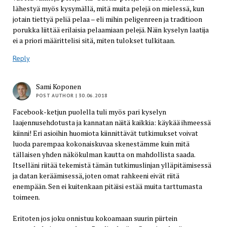
lähestyä myös kysymällä, mitä muita pelejä on mielessä, kun
jotain tiettyä peliä pelaa – eli mihin peligenreen ja traditioon
porukka liittää erilaisia pelaamiaan pelejä. Näin kyselyn laatija
ei a priori määrittelisi sitä, miten tulokset tulkitaan.
Reply
Sami Koponen
POST AUTHOR
| 30.06.2018
Facebook-ketjun puolella tuli myös pari kyselyn
laajennusehdotusta ja kannatan näitä kaikkia: käykää ihmeessä
kiinni! Eri asioihin huomiota kiinnittävät tutkimukset voivat
luoda parempaa kokonaiskuvaa skenestämme kuin mitä
tällaisen yhden näkökulman kautta on mahdollista saada.
Itselläni riitää tekemistä tämän tutkimuslinjan ylläpitämisessä
ja datan keräämisessä, joten omat rahkeeni eivät riitä
enempään. Sen ei kuitenkaan pitäisi estää muita tarttumasta
toimeen.
Eritoten jos joku onnistuu kokoamaan suurin piirtein