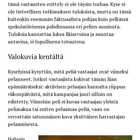
tämä vastausten erittely ei ole täysin turhaa. Kyse ei
ole tieteellisen tutkimuksen tuloksista, mutta on tässä
kuitenkin enemmän faktuaalista pohjaa kuin pelkässä
spekulatiivisessa pohdinnassa eri pelien suosiosta.
Tuloksia kannattaa lukea likiarvoina ja suuntaa-
antavina, ei lopullisena totuutena.
Valokuvia kentältä
Kyselyissä kysyttiin, mitä peliä vastaajat ovat viimeksi
pelanneet. Jotkut vastaajista kokivat tämän liian
epämääräiseksi: aktiivisen pelaajan kannalta riippuu
viikonpäivästä, mitä kampanjaa juuri silloin on
edistetty. Viimeisin peli ei kuvaa vastaajan yleistä
pelimakua tai eniten pelaamaa peliä, vaan on
verrattain satunnainen kuva yksittäisen harrastajan
pelaamisesta.
Halusin