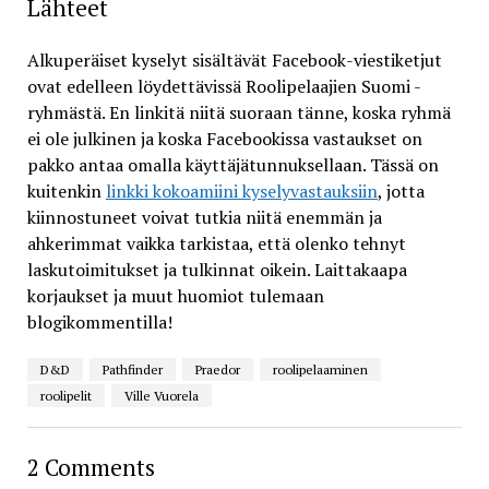
Lähteet
Alkuperäiset kyselyt sisältävät Facebook-viestiketjut
ovat edelleen löydettävissä Roolipelaajien Suomi -
ryhmästä. En linkitä niitä suoraan tänne, koska ryhmä
ei ole julkinen ja koska Facebookissa vastaukset on
pakko antaa omalla käyttäjätunnuksellaan. Tässä on
kuitenkin
linkki kokoamiini kyselyvastauksiin
, jotta
kiinnostuneet voivat tutkia niitä enemmän ja
ahkerimmat vaikka tarkistaa, että olenko tehnyt
laskutoimitukset ja tulkinnat oikein. Laittakaapa
korjaukset ja muut huomiot tulemaan
blogikommentilla!
D&D
Pathfinder
Praedor
roolipelaaminen
roolipelit
Ville Vuorela
2 Comments