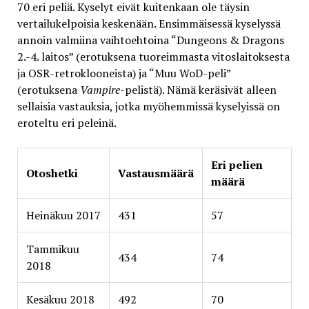
70 eri peliä. Kyselyt eivät kuitenkaan ole täysin
vertailukelpoisia keskenään. Ensimmäisessä kyselyssä
annoin valmiina vaihtoehtoina “Dungeons & Dragons
2.-4. laitos” (erotuksena tuoreimmasta vitoslaitoksesta
ja OSR-retroklooneista) ja “Muu WoD-peli”
(erotuksena
Vampire
-pelistä). Nämä keräsivät alleen
sellaisia vastauksia, jotka myöhemmissä kyselyissä on
eroteltu eri peleinä.
Eri pelien
Otoshetki
Vastausmäärä
määrä
Heinäkuu 2017
431
57
Tammikuu
434
74
2018
Kesäkuu 2018
492
70