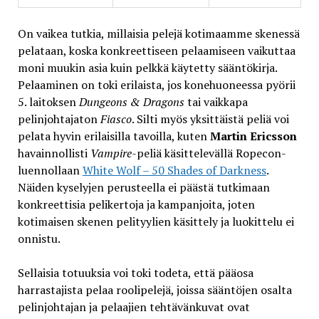
On vaikea tutkia, millaisia pelejä kotimaamme skenessä
pelataan, koska konkreettiseen pelaamiseen vaikuttaa
moni muukin asia kuin pelkkä käytetty sääntökirja.
Pelaaminen on toki erilaista, jos konehuoneessa pyörii
5. laitoksen
Dungeons & Dragons
tai vaikkapa
pelinjohtajaton
Fiasco
. Silti myös yksittäistä peliä voi
pelata hyvin erilaisilla tavoilla, kuten
Martin Ericsson
havainnollisti
Vampire
-peliä käsittelevällä Ropecon-
luennollaan
White Wolf – 50 Shades of Darkness
.
Näiden kyselyjen perusteella ei päästä tutkimaan
konkreettisia pelikertoja ja kampanjoita, joten
kotimaisen skenen pelityylien käsittely ja luokittelu ei
onnistu.
Sellaisia totuuksia voi toki todeta, että pääosa
harrastajista pelaa roolipelejä, joissa sääntöjen osalta
pelinjohtajan ja pelaajien tehtävänkuvat ovat