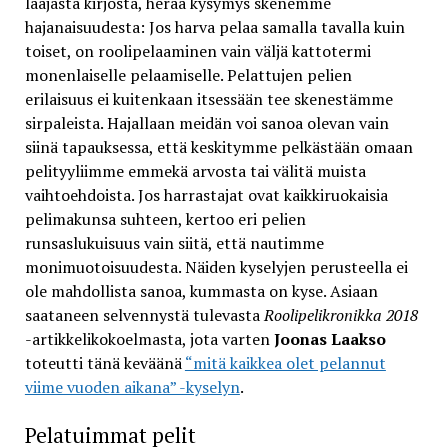
laajasta kirjosta, herää kysymys skenemme
hajanaisuudesta: Jos harva pelaa samalla tavalla kuin
toiset, on roolipelaaminen vain väljä kattotermi
monenlaiselle pelaamiselle. Pelattujen pelien
erilaisuus ei kuitenkaan itsessään tee skenestämme
sirpaleista. Hajallaan meidän voi sanoa olevan vain
siinä tapauksessa, että keskitymme pelkästään omaan
pelityyliimme emmekä arvosta tai välitä muista
vaihtoehdoista. Jos harrastajat ovat kaikkiruokaisia
pelimakunsa suhteen, kertoo eri pelien
runsaslukuisuus vain siitä, että nautimme
monimuotoisuudesta. Näiden kyselyjen perusteella ei
ole mahdollista sanoa, kummasta on kyse. Asiaan
saataneen selvennystä tulevasta
Roolipelikronikka 2018
-artikkelikokoelmasta, jota varten
Joonas Laakso
toteutti tänä keväänä
“mitä kaikkea olet pelannut
viime vuoden aikana” -kyselyn
.
Pelatuimmat pelit