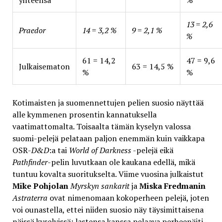
yhteensä
%
13 = 2,6
Praedor
14 = 3,2 %
9 = 2,1 %
%
61 = 14,2
47 = 9,6
Julkaisematon
63 = 14,5 %
%
%
Kotimaisten ja suomennettujen pelien suosio näyttää
alle kymmenen prosentin kannatuksella
vaatimattomalta. Toisaalta tämän kyselyn valossa
suomi-pelejä pelataan paljon enemmän kuin vaikkapa
OSR-
D&D
:a tai
World of Darkness
-pelejä eikä
Pathfinder
-pelin luvutkaan ole kaukana edellä, mikä
tuntuu kovalta suoritukselta. Viime vuosina julkaistut
Mike Pohjolan
Myrskyn sankarit
ja
Miska Fredmanin
Astraterra
ovat nimenomaan kokoperheen pelejä, joten
voi ounastella, ettei niiden suosio näy täysimittaisena
näissä kyselyissä; lastensa kanssa pelaava perheenäiti