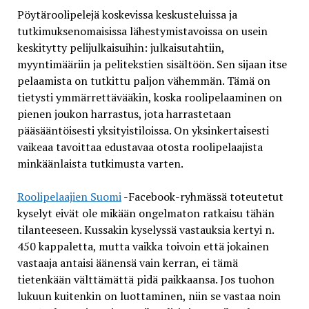
Pöytäroolipelejä koskevissa keskusteluissa ja
tutkimuksenomaisissa lähestymistavoissa on usein
keskitytty pelijulkaisuihin: julkaisutahtiin,
myyntimääriin ja pelitekstien sisältöön. Sen sijaan itse
pelaamista on tutkittu paljon vähemmän. Tämä on
tietysti ymmärrettävääkin, koska roolipelaaminen on
pienen joukon harrastus, jota harrastetaan
pääsääntöisesti yksityistiloissa. On yksinkertaisesti
vaikeaa tavoittaa edustavaa otosta roolipelaajista
minkäänlaista tutkimusta varten.
Roolipelaajien Suomi
-Facebook-ryhmässä toteutetut
kyselyt eivät ole mikään ongelmaton ratkaisu tähän
tilanteeseen. Kussakin kyselyssä vastauksia kertyi n.
450 kappaletta, mutta vaikka toivoin että jokainen
vastaaja antaisi äänensä vain kerran, ei tämä
tietenkään välttämättä pidä paikkaansa. Jos tuohon
lukuun kuitenkin on luottaminen, niin se vastaa noin