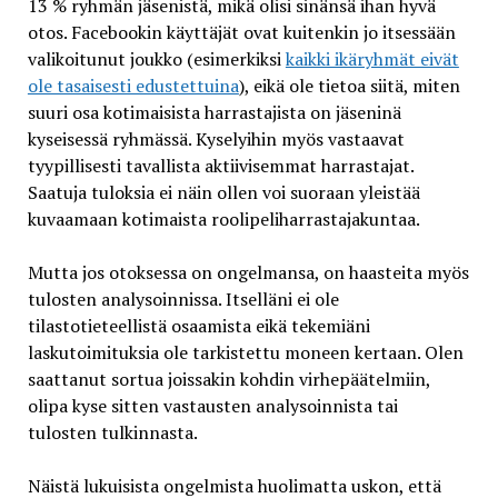
13 % ryhmän jäsenistä, mikä olisi sinänsä ihan hyvä
otos. Facebookin käyttäjät ovat kuitenkin jo itsessään
valikoitunut joukko (esimerkiksi
kaikki ikäryhmät eivät
ole tasaisesti edustettuina
), eikä ole tietoa siitä, miten
suuri osa kotimaisista harrastajista on jäseninä
kyseisessä ryhmässä. Kyselyihin myös vastaavat
tyypillisesti tavallista aktiivisemmat harrastajat.
Saatuja tuloksia ei näin ollen voi suoraan yleistää
kuvaamaan kotimaista roolipeliharrastajakuntaa.
Mutta jos otoksessa on ongelmansa, on haasteita myös
tulosten analysoinnissa. Itselläni ei ole
tilastotieteellistä osaamista eikä tekemiäni
laskutoimituksia ole tarkistettu moneen kertaan. Olen
saattanut sortua joissakin kohdin virhepäätelmiin,
olipa kyse sitten vastausten analysoinnista tai
tulosten tulkinnasta.
Näistä lukuisista ongelmista huolimatta uskon, että