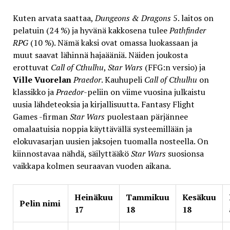
Kuten arvata saattaa,
Dungeons & Dragons
5. laitos on
pelatuin (24 %) ja hyvänä kakkosena tulee
Pathfinder
RPG
(10 %). Nämä kaksi ovat omassa luokassaan ja
muut saavat lähinnä hajaääniä. Näiden joukosta
erottuvat
Call of Cthulhu
,
Star Wars
(FFG:n versio) ja
Ville Vuorelan
Praedor
. Kauhupeli
Call of Cthulhu
on
klassikko ja
Praedor
-peliin on viime vuosina julkaistu
uusia lähdeteoksia ja kirjallisuutta. Fantasy Flight
Games -firman
Star Wars
puolestaan pärjännee
omalaatuisia noppia käyttävällä systeemillään ja
elokuvasarjan uusien jaksojen tuomalla nosteella. On
kiinnostavaa nähdä, säilyttääkö
Star Wars
suosionsa
vaikkapa kolmen seuraavan vuoden aikana.
Heinäkuu
Tammikuu
Kesäkuu
Pelin nimi
17
18
18