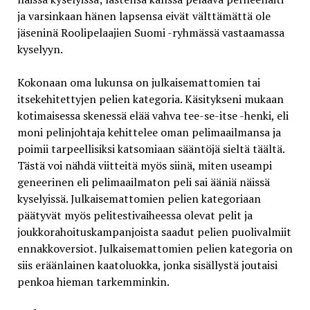
ja varsinkaan hänen lapsensa eivät välttämättä ole
jäseninä Roolipelaajien Suomi -ryhmässä vastaamassa
kyselyyn.
Kokonaan oma lukunsa on julkaisemattomien tai
itsekehitettyjen pelien kategoria. Käsitykseni mukaan
kotimaisessa skenessä elää vahva tee-se-itse -henki, eli
moni pelinjohtaja kehittelee oman pelimaailmansa ja
poimii tarpeellisiksi katsomiaan sääntöjä sieltä täältä.
Tästä voi nähdä viitteitä myös siinä, miten useampi
geneerinen eli pelimaailmaton peli sai ääniä näissä
kyselyissä. Julkaisemattomien pelien kategoriaan
päätyvät myös pelitestivaiheessa olevat pelit ja
joukkorahoituskampanjoista saadut pelien puolivalmiit
ennakkoversiot. Julkaisemattomien pelien kategoria on
siis eräänlainen kaatoluokka, jonka sisällystä joutaisi
penkoa hieman tarkemminkin.