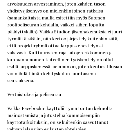
arvoisuuden arvostaminen, joten kahden tason
yhdistysjäsenyys on mielenkiintoinen ratkaisu
(samankaltaista mallia esitettiin myös Suomen
roolipeliseuran kohdalla, vaikkei siihen lopulta
päädyttykään). Vaikka Studion jäsenhakemuksia ei juuri
tyrmättäisikään, niin kertoo järjestely kuitenkin siitä,
että projektiryhmä ottaa larppiskenestelynsä
vakavasti. Kulttuuristen raja-aitojen rikkominen ja
kunnianhimoinen taiteellinen työskentely on ollut
esillä larppiskenessä aiemminkin, joten kenties Illusian
voi nähdä tämän kehityskulun luontaisena
seurauksena.
Vertaistukea ja peliseuraa
Vaikka Facebookin käyttöliittymä tuntuu kehnolta
mainostamista ja jutustelua kummoisempiin
käyttötarkoituksiin, on se kuitenkin saavuttanut
vahvan jalansijan erilaisten yhteisöjen