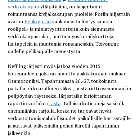
verkkokaupan
ylläpitäjänä, on laajentanut
toimintaansa kivijalkakaupan puolelle. Poriin hiljattain
avatun
Pelikryptan
valikoimasta löytyy samoja
roolipeli- ja miniatyyrituotteita kuin aiemmasta
verkkokaupastakin, mutta myös keräilykortteja,
lautapelejä ja muutamia romaanejakin. Toivomme
uudelle pelikaupalle menestystä!
Neffling järjesti myös jatkoa vuoden 2015
koticonilleen, joka on nimetty paikkakunnan mukaan
Otamoconiksi. Tapahtumassa 26.-27. toukokuuta
paikalla oli kourallinen väkeä, mistä riitti useammankin
pelipöydän täytteeksi. Järjestäjän kirjoittaman
raportin voi lukea
tästä
. Tällaisia koticoneja saisi olla
enemmänkin tarjolla, koska ne tarjoavat hyvät
verkostoitumismahdollisuudet paikallisille harrastajille
ja auttavat pääsemään pelien äärellä tapahtuman
jälkeenkin.