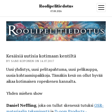
Roolipelitiedotus
open
menu
07.08.2026
Kesäisiä uutisia kotimaan kentiltä
BY SAMI KOPONEN ON 14.07.2017
Uusi yhdistys, uusi pelitapahtuma, uusi pelikauppa,
uusia kohtaamispaikkoja. Tämäkin kesä on ollut hyvää
aikaa kotimaisen ropeskenen kannalta.
Yhden miehen show
Daniel Neffling
, joka on tullut skenessä tutuksi
OSR-
materiaalin tekemisestä
ja
D-oom Products -