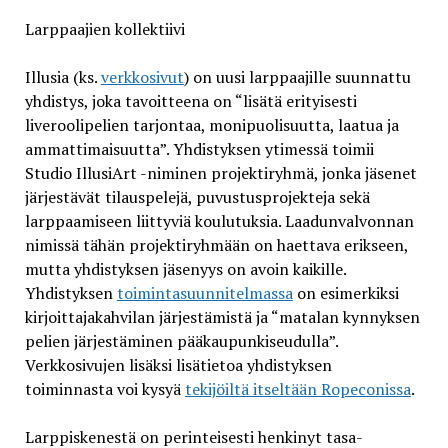
Larppaajien kollektiivi
Illusia (ks.
verkkosivut
) on uusi larppaajille suunnattu
yhdistys, joka tavoitteena on “lisätä erityisesti
liveroolipelien tarjontaa, monipuolisuutta, laatua ja
ammattimaisuutta”. Yhdistyksen ytimessä toimii
Studio IllusiArt -niminen projektiryhmä, jonka jäsenet
järjestävät tilauspelejä, puvustusprojekteja sekä
larppaamiseen liittyviä koulutuksia. Laadunvalvonnan
nimissä tähän projektiryhmään on haettava erikseen,
mutta yhdistyksen jäsenyys on avoin kaikille.
Yhdistyksen
toimintasuunnitelmassa
on esimerkiksi
kirjoittajakahvilan järjestämistä ja “matalan kynnyksen
pelien järjestäminen pääkaupunkiseudulla”.
Verkkosivujen lisäksi lisätietoa yhdistyksen
toiminnasta voi kysyä
tekijöiltä itseltään Ropeconissa
.
Larppiskenestä on perinteisesti henkinyt tasa-