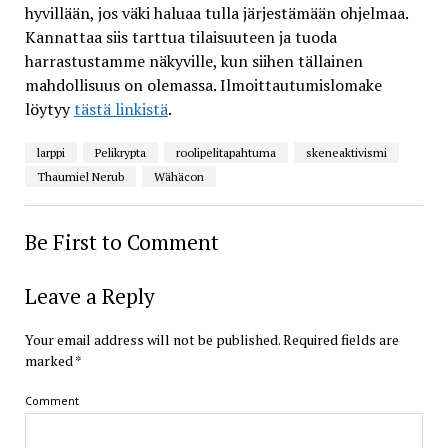
hyvillään, jos väki haluaa tulla järjestämään ohjelmaa.
Kannattaa siis tarttua tilaisuuteen ja tuoda
harrastustamme näkyville, kun siihen tällainen
mahdollisuus on olemassa. Ilmoittautumislomake
löytyy
tästä linkistä
.
larppi
Pelikrypta
roolipelitapahtuma
skeneaktivismi
Thaumiel Nerub
Wähäcon
Be First to Comment
Leave a Reply
Your email address will not be published.
Required fields are
marked
*
Comment