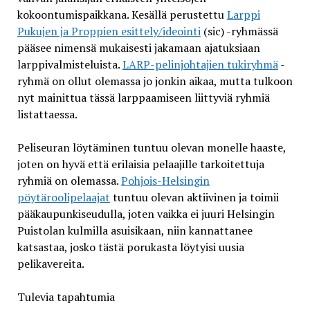
kokoontumispaikkana. Kesällä perustettu
Larppi
Pukujen ja Proppien esittely/ideointi
(sic) -ryhmässä
pääsee nimensä mukaisesti jakamaan ajatuksiaan
larppivalmisteluista.
LARP-pelinjohtajien tukiryhmä
-
ryhmä on ollut olemassa jo jonkin aikaa, mutta tulkoon
nyt mainittua tässä larppaamiseen liittyviä ryhmiä
listattaessa.
Peliseuran löytäminen tuntuu olevan monelle haaste,
joten on hyvä että erilaisia pelaajille tarkoitettuja
ryhmiä on olemassa.
Pohjois-Helsingin
pöytäroolipelaajat
tuntuu olevan aktiivinen ja toimii
pääkaupunkiseudulla, joten vaikka ei juuri Helsingin
Puistolan kulmilla asuisikaan, niin kannattanee
katsastaa, josko tästä porukasta löytyisi uusia
pelikavereita.
Tulevia tapahtumia