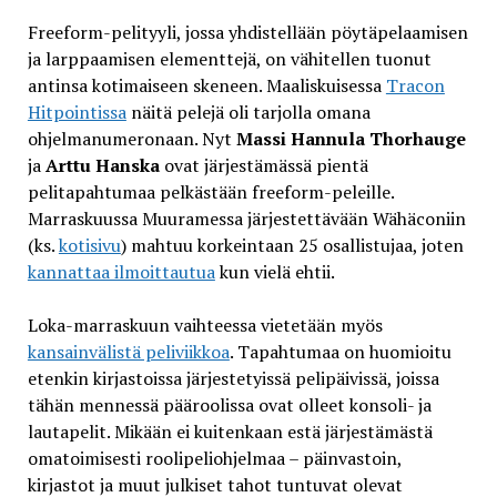
Freeform-pelityyli, jossa yhdistellään pöytäpelaamisen
ja larppaamisen elementtejä, on vähitellen tuonut
antinsa kotimaiseen skeneen. Maaliskuisessa
Tracon
Hitpointissa
näitä pelejä oli tarjolla omana
ohjelmanumeronaan. Nyt
Massi Hannula Thorhauge
ja
Arttu Hanska
ovat järjestämässä pientä
pelitapahtumaa pelkästään freeform-peleille.
Marraskuussa Muuramessa järjestettävään Wähäconiin
(ks.
kotisivu
) mahtuu korkeintaan 25 osallistujaa, joten
kannattaa ilmoittautua
kun vielä ehtii.
Loka-marraskuun vaihteessa vietetään myös
kansainvälistä peliviikkoa
. Tapahtumaa on huomioitu
etenkin kirjastoissa järjestetyissä pelipäivissä, joissa
tähän mennessä pääroolissa ovat olleet konsoli- ja
lautapelit. Mikään ei kuitenkaan estä järjestämästä
omatoimisesti roolipeliohjelmaa – päinvastoin,
kirjastot ja muut julkiset tahot tuntuvat olevat