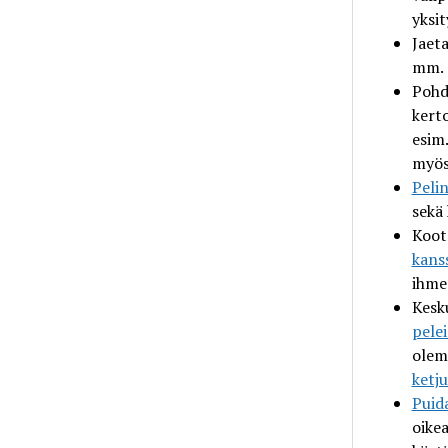
yksit
Jaet
mm.
Pohd
kert
esim
myös
Peli
sekä
Koo
kans
ihme
Kesk
pelei
olem
ketj
Puid
oikea