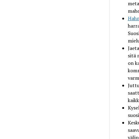
meta
mahd
Hahm
harra
Suos
miel
Jaet
sitä 
on
k
komm
varma
Jutt
saat
kaikk
Kysel
suosi
Kesk
saav
välip