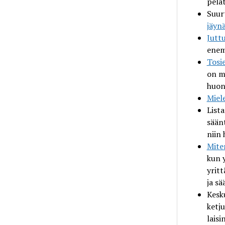
pela
Suurt
jäyn
Juttu
enem
Tosi
on m
huon
Miel
List
sään
niin
Mit
kun 
yritt
ja s
Kesk
ketju
laisi