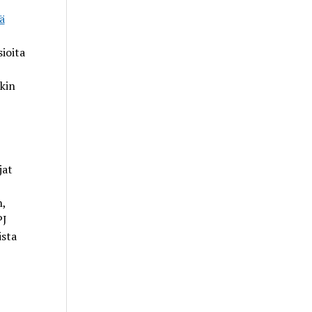
ä
sioita
okin
jat
n,
PJ
ista