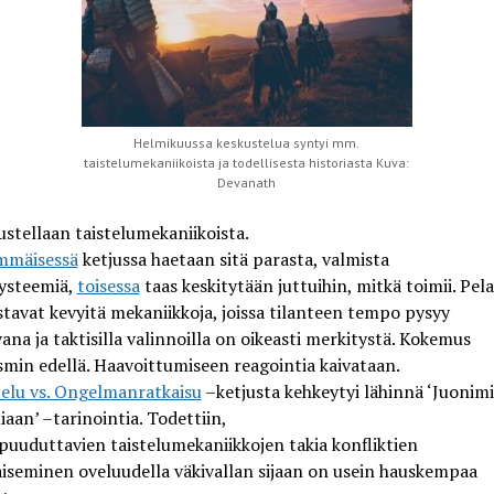
Helmikuussa keskustelua syntyi mm.
taistelumekaniikoista ja todellisesta historiasta Kuva:
Devanath
ustel
laa
n taistelumekaniikoista.
mmäisessä
ketjussa
haetaan
sitä parasta
,
valmista
systeemiä
,
toisessa
taas keskitytään juttuihin, mitkä
toimii
. Pel
tavat kevyitä mekaniikkoja, joissa tilanteen tempo pysyy
vana
ja
taktisilla valinnoilla on oikeasti merkitystä. Kokemus
smin edellä. Haav
oittumiseen reagointia kaivataan.
telu vs. Ongelmanratkaisu
–ketjusta kehkeytyi lähinnä
‘
Juoni
mi
iaan
’
–
tarinointia
. Todettiin,
puuduttavien
taistelumekaniikkojen takia konfliktien
aiseminen oveluudella väkiv
allan sijaan on usein hauskempaa