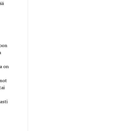
ää
toon
n
ja on
nnot
tai
jasti