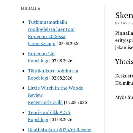
MUUALLA
Sken
Tutkimusmatkailu
BY CRYSTA
roolipeleissä luentoni
Pinnalla
Ropecon 2026ssä
erityisp
Janne Kemppi
03.08.2026
jakamise
Ropecon ’26
Yhteis
Ropeblogi
02.08.2026
Tähtikulkuri-pohdintaa
Keskuste
Ropeblogi
02.08.2026
Helmikuu
Little Witch in the Woods
Review
Myös
Su
Redemund's Guild
02.08.2026
Teori-innblikk #275
Ropeblogi
01.08.2026
Deathstalker (2025/6) Review