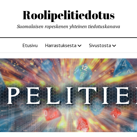
Roolipelitiedotus
Suomalaisen ropeskenen yhteinen tiedotuskanava
Etusivu
Harrastuksesta
Sivustosta