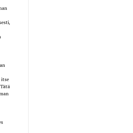
lman
sesti,
n
aan
 itse
Tätä
eman
es