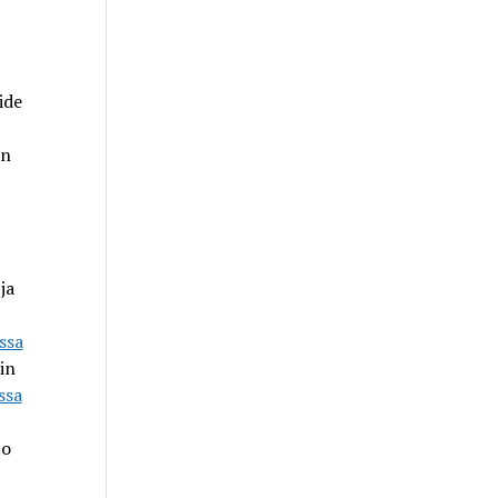
ide
an
ja
issa
in
ssa
to