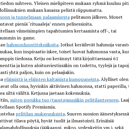
tiedon suhteen.
Yleisen mielipiteen mukaan
ryhmä
kuuluu pit
ollisuuksien mukaan kasassa pelistä riippumatta
.
oon ja tunnelmaan palaamisesta
pelitauon jälkeen. Mone
t
stavat pieniä ‘rituaaleja’ ennen pelisessioita.
itellaan
v
iimeisimpien tapahtumien kertaamista
off
–
, tai
uummin in-
game
.
aa
n
hahmonluontitekniikoita
. Jotkut
keräilevät hahmoja varas
mukaa, kun inspiraatio iskee, toiset luovat hahmonsa vasta, ku
amppis
tiedossa. Ketju on kerännyt tät
ä kirjoittaessani 61
enttia ja kuten aloitusviestissäkin on todettu,
tyylejä ja tapo
sti yhtä paljon, kuin on pelaajiakin.
ua
eläimistä ja eläinten kaltaisista kumppaneista
.
Älylliset ole
tavat olla oma
, hyvinkin aktiivinen
hahmonsa,
statti
paperilla, 
ea siltä väliltä. Ketjussa jaetaan kokemuksia.
tiin,
miten porukka tuo (tausta)musiikin
pelitilanteeseen
. Laa
tel
laa
n Spotify Premiumia.
ustelua
pelitilan mukavuuksista
. Suuren suosion äänestyksessä
uttivat
tilava pöytä, hyvät tuolit ja ilmastointi. Erinäisiä
alamahdollisuuksia (jääkaappi, mikro, vedenkeitin
ym.), sekä