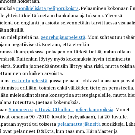
ännössä hoidetaan
.
muksia
monikielisistä peliporukoista
. Pelaaminen kokonaan i
lle yhteistä kieltä koetaan hankalana ajatuksena. Yleensä
kielenä on englanti ja
asioita selvennetään tarvittaessa visuaa
li
äännöksillä.
an mielipiteitä ns.
g
enrehuijauspeleistä
.
Moni suhtautuu tähä
jana negatiivisesti
. Koetaan, että etenkin
mmissä
kamppiksissa
pelaajien on tärkeä tietää, mihin ollaan
ymässä. Kuitenkin löytyy m
yös kokemuksia hyvin toimineista
eistä. Suuriin juonenkäänteisiin liittyy aina riski, mutta toisin
ottaminen on kaiken arvoista.
ua
ns
,
esikuntapeleis
t
ä
, joissa pelaajat johtavat alaisiaan ja ovat
htu
mista erillään, toimien ehkä välikäden tietojen perusteella.
tään mielenkiintoisena konseptina
stretegiapeleille
, mutta hi
alana toteuttaa
. Jaetaan kokemuksia.
aan
Suomeen sijoittuvia
Cthulhu
–pelien
kamppiksia
. Monet
ttivat omansa 90-
/
2010-luvulle
(nykyaikaan), tai 20-luvulle.
upataan
syystä tai toisesta
pelaamatta jääneitä
suosikkeja
.
Läh
ki ovat pelanneet
D&D:tä
,
kun taas m
m.
HârnMaster
ja