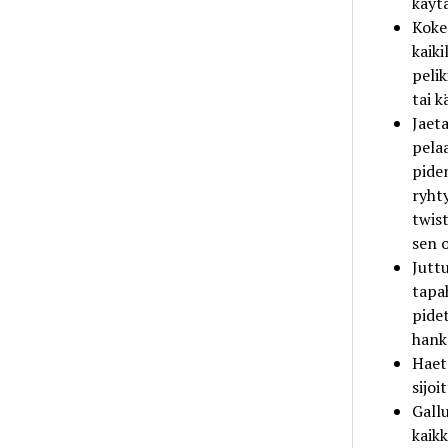
käyt
Koke
kaiki
p
eli
tai
k
Jaeta
pelaa
pide
ryht
twist
sen 
Jutt
tapa
pide
hank
Haet
sijoi
Gall
kaik