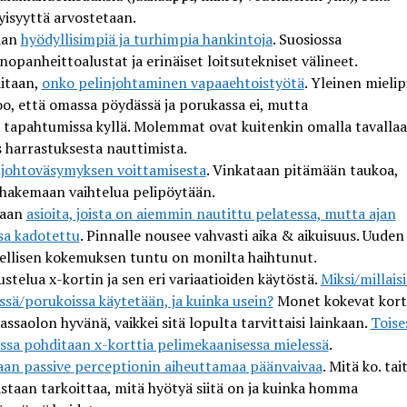
yisyyttä arvostetaan.
aan
hyödyllisimpiä ja turhimpia hankintoja
. Suosiossa
nopan
h
eittoalustat ja
erinäiset
loitsutekniset välineet.
itaan,
onko pelinjohtaminen vapaaehtoistyötä
. Yleinen mielip
oo, että omassa pöydässä ja porukassa ei,
mutta
.
tapahtumissa
kyllä.
Molemmat ovat kuitenkin omalla tavalla
 harrastuksesta nauttimista.
njohtoväsymyksen voittamisesta
. Vinkataan pitämään taukoa
,
hakemaan vaihtelua pelipöytään.
taan
asioita, joista on aiemmin nautittu pelatessa, mutta ajan
sa kadotettu
. Pinnalle nousee vahvasti aika
&
aikuisuus
.
Uuden 
ellisen kokemuksen tuntu on monilta haihtunut.
ustelua x-kortin
ja sen eri variaatioiden
käytöstä.
Miksi/millais
ssä/porukoissa käytetään, ja kuinka usein?
Monet kokevat kort
assaolon hyvänä, vaikkei sitä
lopulta
tarvittaisi lainkaan.
Toi
se
ussa pohditaan
x-korttia pelimekaanisessa mielessä
.
aan
passive
perceptionin
aiheuttama
a
päänvaivaa
. Mitä ko. tai
staan tarkoittaa, mitä hyötyä siitä on ja kuinka homma