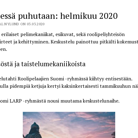
essä puhutaan: helmikuu 2020
L NYLUND ON 03.03.2020
 erilaiset pelimekaniikat, esikuvat
, sekä
roolipeliyhteisön
iirteet ja kehittyminen.
Keskustelu painottuu pitkälti kokemus
en.
östä ja taistelumekaniikoista
lutahti Roolipelaajien Suomi -ryhmässä kiihtyy entisestään.
lla pidempiä ketjuja kertyi kaksinkertaisesti ta
mmikuuhun nä
omi LARP -ryhmästä
nousi muutama keskustelunaihe.