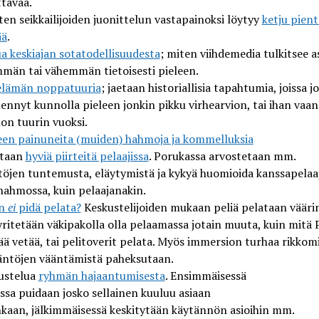
ttavaa.
en seikkailijoiden juonittelun vastapainoksi löytyy
ketju
pient
ää
.
a keskiajan sotatodellisuudesta
; mit
en viihdemedia tulkitsee a
män tai vähemmän tietoisesti pieleen.
elämän noppatuuria
; jaetaan historiallisia tapahtumia, joissa j
ennyt kunnolla pieleen jonkin pikku virhearvion, tai ihan vaan
on tuurin vuoksi.
een painuneita (mui
d
en) hahmoja ja kommelluksia
ataan
hyviä piirteitä pelaajissa
. Porukassa arvostetaan mm.
töjen tuntem
u
sta, eläytymistä ja
kykyä huomioida kanssapelaa
 hahmossa, kuin pelaajanakin.
en
ei
pidä pelata?
Keskustelijoiden mukaan peliä pelataan vääri
yritetään väkipakolla
olla pelaamassa jotain muuta, kuin mitä 
ää vetää
, tai pelitoverit pelata. Myös immersion turhaa rikkom
ääntöjen vääntämistä paheksutaan
.
ustelua
ryhmän hajaantumisesta
.
Ensimmäisessä
ssa
puidaan
josko sellainen kuuluu asiaan
nkaan,
jälkimmäisessä
keskitytään käytännön asioihin mm.