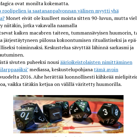
Magica
ovat monilta kokematta.
 roolipelien ja saatananpalvonnan välinen myytti yhä
a?
Monet eivät ole kuulleet moista sitten 90-luvun, mutta viel
y niitäkin, jotka vakavalla naamalla
tsevat
kaiken
macabren
taiteen
, tummansävyisen huumorin, ta
a järjestäytyneen piilossa kokoontumisen ritualisti
seksi ja
epä
lliseksi
toiminnaksi.
Keskustelua sävyttää
lähinnä sarkasmi
ja
autuminen.
istä sivuten puheeksi nousi
äärioikeistolaisten nimittäminen
ilarppaajiksi’
mediassa
, keskustelupohjana
tämä avoin
vuodelta 2016.
Aihe herättää luonnollisesti kiihkeää mielipite
oa, vaikka tätäkin ketjua on välillä väritetty huumorilla.