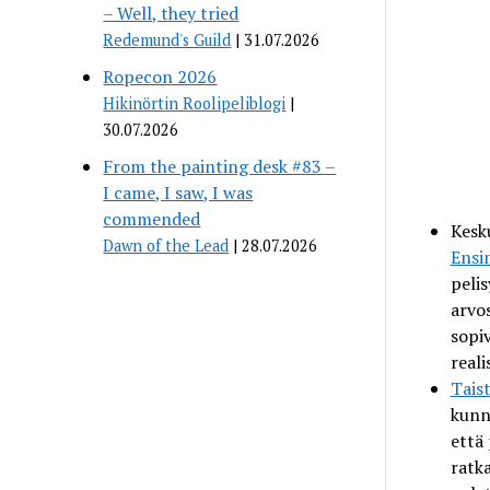
– Well, they tried
Redemund's Guild
31.07.2026
Ropecon 2026
Hikinörtin Roolipeliblogi
30.07.2026
From the painting desk #83 –
I came, I saw, I was
commended
Kesk
Dawn of the Lead
28.07.2026
Ensi
peli
arvos
sopi
reali
Tais
kunn
että
ratk