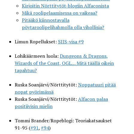
Kirjoitin Nörttitytöt-blogiin Alfaconista
Mikä roolipelaamisessa on vaikeaa?
Pitääkö kiinnostavalla
pöytaroolipelihahmolla olla vihollisia?
Limun Ropellukset:
SIIS-visa #9
Lohikäärmeen luola:
Dungeons & Dragons,
Wizards of the Coast, OGL… Mitä täällä oikein
tapahtuu?
Ruska Soanjärvi/Nörttitytöt:
Noppatuuri pitää
nopat pyörimässä
Ruska Soanjärvi/Nörttitytöt:
Alfacon palaa
positiivisin mielin
Tommi Brander/Ropeblogi: Teoriakatsaukset
91-95 (
#91
,
#94
)