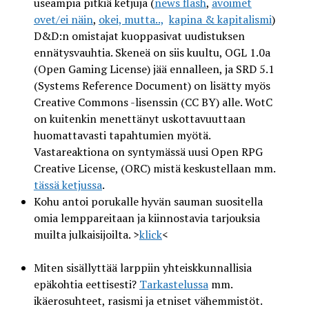
useampia pitkiä ketjuja (
news flash
,
avoimet
ovet/ei näin
,
okei, mutta..,
kapina & kapitalismi
)
D&D:n omistajat kuoppasivat uudistuksen
ennätysvauhtia. Skeneä on siis kuultu, OGL 1.0a
(Open Gaming License) jää ennalleen, ja SRD 5.1
(Systems Reference Document) on lisätty myös
Creative Commons -lisenssin (CC BY) alle. WotC
on kuitenkin menettänyt uskottavuuttaan
huomattavasti tapahtumien myötä.
Vastareaktiona on syntymässä uusi Open RPG
Creative License, (ORC) mistä keskustellaan mm.
tässä ketjussa
.
Kohu antoi porukalle hyvän sauman suositella
omia lemppareitaan ja kiinnostavia tarjouksia
muilta julkaisijoilta. >
klick
<
Miten sisällyttää larppiin yhteiskkunnallisia
epäkohtia eettisesti?
Tarkastelussa
mm.
ikäerosuhteet, rasismi ja etniset vähemmistöt.