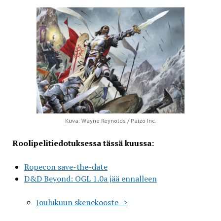
Kuva: Wayne Reynolds / Paizo Inc.
Roolipelitiedotuksessa tässä kuussa:
Ropecon save-the-date
D&D Beyond: OGL 1.0a jää ennalleen
Joulukuun skenekooste ->