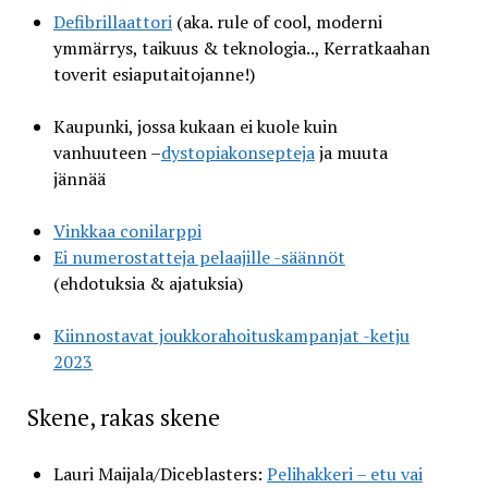
Defibrillaattori
(aka. rule of cool, moderni
ymmärrys, taikuus & teknologia.., Kerratkaahan
toverit esiaputaitojanne!)
Kaupunki, jossa kukaan ei kuole kuin
vanhuuteen –
dystopiakonsepteja
ja muuta
jännää
Vinkkaa conilarppi
Ei numerostatteja pelaajille -säännöt
(ehdotuksia & ajatuksia)
Kiinnostavat joukkorahoituskampanjat -ketju
2023
Skene, rakas skene
Lauri Maijala/Diceblasters:
Pelihakkeri – etu vai