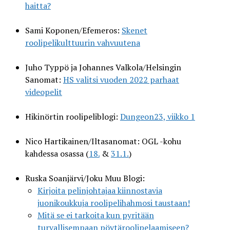
haitta?
Sami Koponen/Efemeros:
Skenet
roolipelikulttuurin vahvuutena
Juho Typpö ja Johannes Valkola/Helsingin
Sanomat:
HS valitsi vuoden 2022 parhaat
videopelit
Hikinörtin roolipeliblogi:
Dungeon23, viikko 1
Nico Hartikainen/Iltasanomat: OGL -kohu
kahdessa osassa (
18.
&
31.1.
)
Ruska Soanjärvi/Joku Muu Blogi:
Kirjoita pelinjohtajaa kiinnostavia
juonikoukkuja roolipelihahmosi taustaan!
Mitä se ei tarkoita kun pyritään
turvallisempaan pöytäroolipelaamiseen?