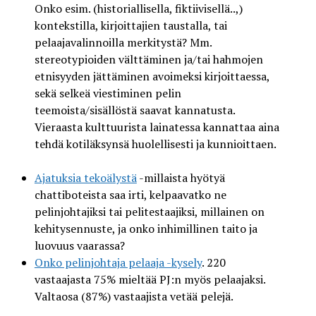
Onko esim. (historiallisella, fiktiivisellä..,)
kontekstilla, kirjoittajien taustalla, tai
pelaajavalinnoilla merkitystä? Mm.
stereotypioiden välttäminen ja/tai hahmojen
etnisyyden jättäminen avoimeksi kirjoittaessa,
sekä selkeä viestiminen pelin
teemoista/sisällöstä saavat kannatusta.
Vieraasta kulttuurista lainatessa kannattaa aina
tehdä kotiläksynsä huolellisesti ja kunnioittaen.
Ajatuksia tekoälystä
-millaista hyötyä
chattiboteista saa irti, kelpaavatko ne
pelinjohtajiksi tai pelitestaajiksi, millainen on
kehitysennuste, ja onko inhimillinen taito ja
luovuus vaarassa?
Onko pelinjohtaja pelaaja -kysely
. 220
vastaajasta 75% mieltää PJ:n myös pelaajaksi.
Valtaosa (87%) vastaajista vetää pelejä.