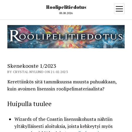
Roolipelitiedotus
open
menu
08.08.2026
Skenekooste 1/2023
BY CRYSTAL NYLUND ON 21.02.2023
Kerettiinkös sitä tammikuussa muusta puhuakkaan,
kuin avoimen lisenssin roolipelimateriaalista?
Huipulla tuulee
Wizards of the Coastin lisenssikohusta nähtiin
yltäkylläisesti aloituksia, joista kehkeytyi myös