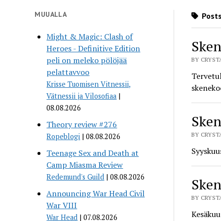
MUUALLA
Posts
Might & Magic: Clash of
Sken
Heroes - Definitive Edition
peli on meleko pölöjää
BY CRYSTA
pelattavvoo
Tervetul
Krisse Tuomisen Vitnessii,
skeneko
Vätnessii ja Vilosofiaa
08.08.2026
Sken
Theory review #276
BY CRYSTA
Ropeblogi
08.08.2026
Syyskuus
Teenage Sex and Death at
Camp Miasma Review
Redemund's Guild
08.08.2026
Sken
Announcing War Head Civil
BY CRYSTA
War VIII
Kesäkuus
War Head
07.08.2026