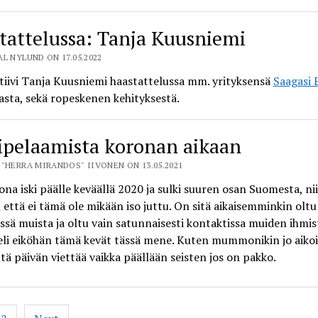
tattelussa: Tanja Kuusniemi
L NYLUND ON 17.05.2022
iivi Tanja Kuusniemi haastattelussa mm. yrityksensä
Saagasi 
sta, sekä ropeskenen kehityksestä.
ipelaamista koronan aikaan
 "HERRA MIRANDOS" IIVONEN ON 13.05.2021
na iski päälle keväällä 2020 ja sulki suuren osan Suomesta, ni
n että ei tämä ole mikään iso juttu. On sitä aikaisemminkin oltu
issä muista ja oltu vain satunnaisesti kontaktissa muiden ihmi
eli eiköhän tämä kevät tässä mene. Kuten mummonikin jo aiko
ttä päivän viettää vaikka päällään seisten jos on pakko.