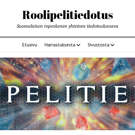
Roolipelitiedotus
Suomalaisen ropeskenen yhteinen tiedotuskanava
Etusivu
Harrastuksesta
Sivustosta