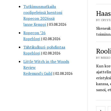
Tutkimusmatkailu
Haas
roolipeleissä luentoni
Ropecon 2026ssä
BY CRYSTA
Janne Kemppi
03.08.2026
Skeneakt
Ropecon ’26
toiminna
Ropeblogi
02.08.2026
Tähtikulkuri-pohdintaa
Rool
Ropeblogi
02.08.2026
BY MIKKO
Little Witch in the Woods
Kun koro
Review
ajatteli
Redemund's Guild
02.08.2026
eristyks
kanssa, 
sanoi, e
Posts