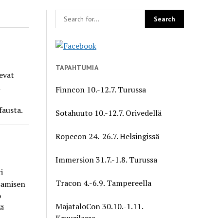
TAPAHTUMIA
evat
n
Finncon 10.-12.7. Turussa
fausta.
Sotahuuto 10.-12.7. Orivedellä
Ropecon 24.-26.7. Helsingissä
Immersion 31.7.-1.8. Turussa
i
Tracon 4.-6.9. Tampereella
samisen
o
MajataloCon 30.10.-1.11.
ää
Kruusilassa