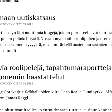
 avoimina.
maan uutiskatsaus
OPONEN ON 22.09.2016
rtaa käyn läpi muutamia blogeja, joiden perusteella voi seurat
 pelien pelinkehitystä. Nostan myös esille roolipelien ja etenk
misen skenenäkyvyyttä, mikä on tärkeää uusien harrastajien 
n kannalta.
via roolipelejä, tapahtumaraportteja
onemin haastattelut
OPONEN ON 08.04.2016
g. Sotakarjut. Seikkailijoiden kilta. Larp Realia. Luminyrkki. Alf
m. James Raggi.
mainitut ovat itsellesi jo entuudestaan tuttuja, ei sinun kanna