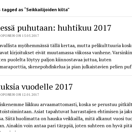
tagged as “Seikkailijoiden kilta”
essä puhutaan: huhtikuu 2017
OPONEN ON 15.05.2017
vallista myöhemmässä tällä kertaa, mutta pelikulttuuria kosk
avat kirjoitukset eivät muutamassa viikossa vanhene. Varsinki
en puolelta löytyy paljon kiinnostavaa juttua, kuten
araporttia, skenepohdiskelua ja pian julkaistavien pelien puf
uksia vuodelle 2017
OPONEN ON 12.01.2017
iskenemme liikkuu arvaamattomasti, koska se perustuu pitkält
oistoimintaan. Asiat tapahtuvat harrastajien ehtimisen ja jak
sa. Siitä huolimatta on hauska veikkailla, mitä alkanut vuosi tu
an. Ainakin voin antaa pari tärppiä, joten suhteen on hyvä pit