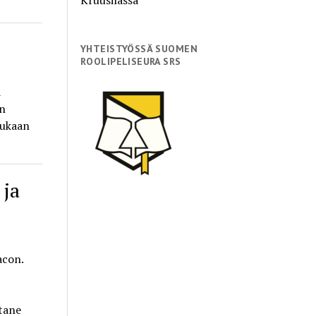
YHTEISTYÖSSÄ SUOMEN
ROOLIPELISEURA SRS
a
in
mukaan
 ja
acon.
ttane