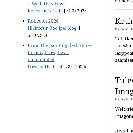
silmänsä
– Well, they tried
Redemund's Guild
31.07.2026
Koti
Ropecon 2026
Hikinörtin Roolipeliblogi
BY SAMI K
30.07.2026
Tällä ke
From the painting desk #83 –
tulevien
I came, I saw, I was
larppaa
commended
saamise
Dawn of the Lead
28.07.2026
Tule
Imag
BY SAMI K
Weltkrie
Imagone
Jos yllä