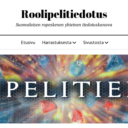
Roolipelitiedotus
Suomalaisen ropeskenen yhteinen tiedotuskanava
Etusivu
Harrastuksesta
Sivustosta