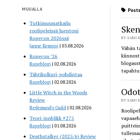
MUUALLA
Posts 
Tutkimusmatkailu
Sken
roolipeleissä luentoni
Ropecon 2026ssä
BY SAMI K
Janne Kemppi
03.08.2026
Vähän ta
kiinnost
Ropecon ’26
blogaust
Ropeblogi
02.08.2026
tapahtum
Tähtikulkuri-pohdintaa
Ropeblogi
02.08.2026
Odot
Little Witch in the Woods
Review
BY SAMI K
Redemund's Guild
02.08.2026
Roolipel
Teori-innblikk #275
vapaaeht
puitteis
Ropeblogi
01.08.2026
tullessa
Deathstalker (2025/6) Review