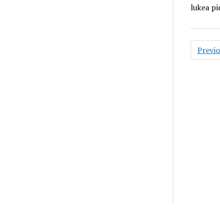
lukea p
Posts
Previ
pagin