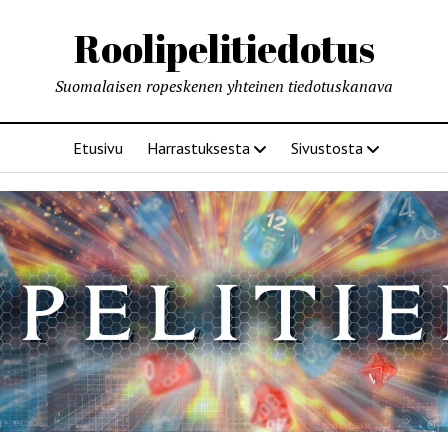
Roolipelitiedotus
Suomalaisen ropeskenen yhteinen tiedotuskanava
Etusivu
Harrastuksesta
Sivustosta