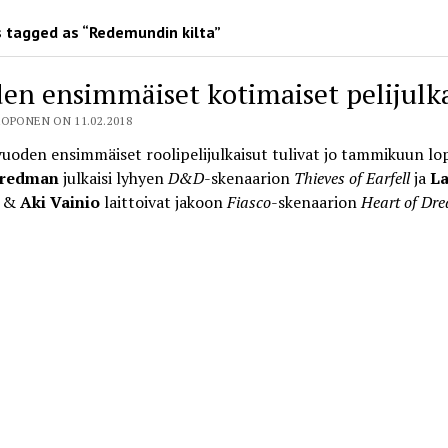
 tagged as “Redemundin kilta”
en ensimmäiset kotimaiset pelijulk
OPONEN ON 11.02.2018
oden ensimmäiset roolipelijulkaisut tulivat jo tammikuun lop
Fredman
julkaisi lyhyen
D&D
-skenaarion
Thieves of Earfell
ja
La
&
Aki Vainio
laittoivat jakoon
Fiasco
-skenaarion
Heart of Dr