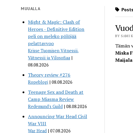
MUUALLA
Posts
Might & Magic: Clash of
Vuod
Heroes - Definitive Edition
peli on meleko pölöjää
BY SAMI K
pelattavvoo
Tämän vu
Krisse Tuomisen Vitnessii,
Miska 
Vätnessii ja Vilosofiaa
Maijala
08.08.2026
Theory review #276
Ropeblogi
08.08.2026
Teenage Sex and Death at
Camp Miasma Review
Redemund's Guild
08.08.2026
Announcing War Head Civil
War VIII
War Head
07.08.2026